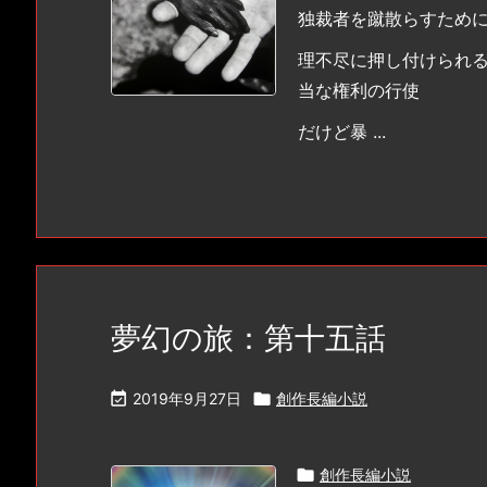
独裁者を蹴散らすため
理不尽に押し付けられ
当な権利の行使
だけど暴 ...
夢幻の旅：第十五話

2019年9月27日

創作長編小説

創作長編小説