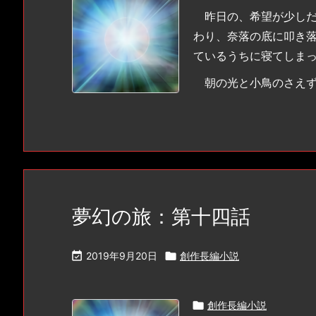
昨日の、希望が少しだ
わり、奈落の底に叩き
ているうちに寝てしま
朝の光と小鳥のさえずり
夢幻の旅：第十四話

2019年9月20日

創作長編小説

創作長編小説