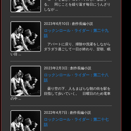
る。 同じことを繰り返す毎日にうんざり
しなが ...
2023年6月10日
:
創作長編小説
ロックンロール・ライダー：第二十九
話
アパートに戻り、掃除や洗濯をしながら
ダラダラ過ごして一日が終わり、翌朝、眠
い目 ...
2023年2月3日
:
創作長編小説
ロックンロール・ライダー：第二十八
話
曇り空の下、人もまばらな朝の街を駅を
目指して歩いていく。 日曜日のため電車
の中 ...
2022年4月7日
:
創作長編小説
ロックンロール・ライダー：第二十七
話