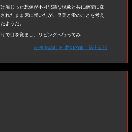
け混じった想像が不可思議な現象と共に絶望に変
落されたまま床に就いたが、良美と蛍のことを考え
ったようだ。
で目を覚まし、リビングへ行ってみ ...
記事を読む
夢幻の旅：第十五話