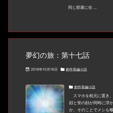
同じ部屋に住 ...
夢幻の旅：第十七話

2019年10月16日

創作長編小説

創作長編小説
スマホを枕元に置き、
顔と蛍の顔が同時に浮
か、そのことでメシも