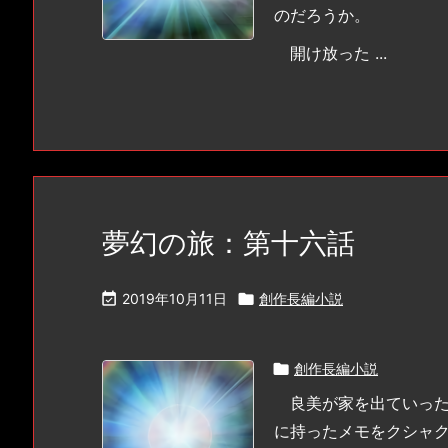
のだろうか。
開け放った ...
夢幻の旅：第十六話

2019年10月11日

創作長編小説

創作長編小説
良美が家を出ていった
に持ったメモをクシャ