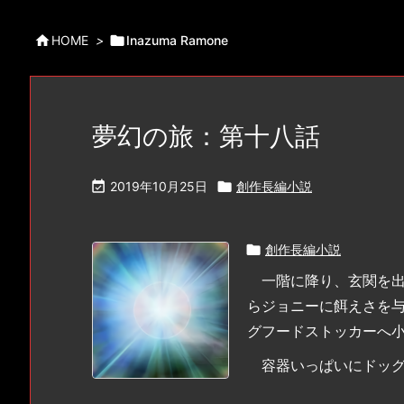

HOME
>

Inazuma Ramone
夢幻の旅：第十八話

2019年10月25日

創作長編小説

創作長編小説
一階に降り、玄関を出
らジョニーに餌えさを
グフードストッカーへ
容器いっぱいにドッグフ