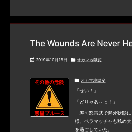
The Wounds Are Never H

2019年10月18日

オカマ地獄変

オカマ地獄変
「せい！」
「どりゃあ～っ！」
寿司怒雷武で瀕死状態に
様、ベラマッチャも舐め犬
を過ごしていた。