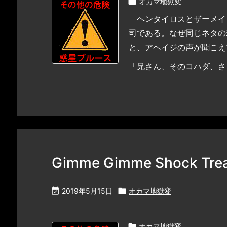

オカマ地獄変
ヘンタイロスとザーメイ
司である。なぜ同じネタの
と、アヘイジの声が聞こえ
「兄さん、そのコハダ、さっ
Gimme Gimme Shock Tr

2019年5月15日

オカマ地獄変

オカマ地獄変