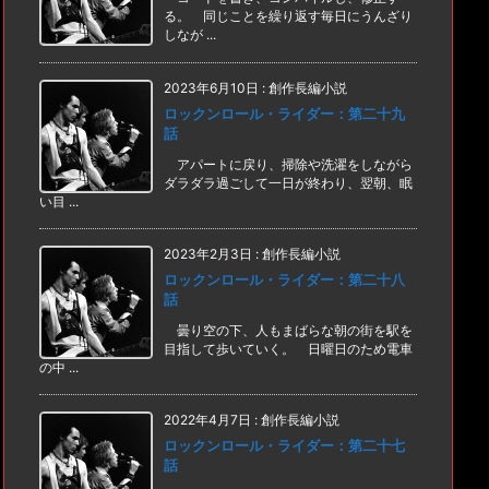
る。 同じことを繰り返す毎日にうんざり
しなが ...
2023年6月10日
:
創作長編小説
ロックンロール・ライダー：第二十九
話
アパートに戻り、掃除や洗濯をしながら
ダラダラ過ごして一日が終わり、翌朝、眠
い目 ...
2023年2月3日
:
創作長編小説
ロックンロール・ライダー：第二十八
話
曇り空の下、人もまばらな朝の街を駅を
目指して歩いていく。 日曜日のため電車
の中 ...
2022年4月7日
:
創作長編小説
ロックンロール・ライダー：第二十七
話