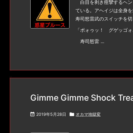
白目を剥き痙攣するヘン
ている。アヘイジは全身を
寿司怒雷武のスイッチを切
「ポォゥッ！ グゲッゴォ
寿司怒雷 ...
Gimme Gimme Shock Tr

2019年5月28日

オカマ地獄変