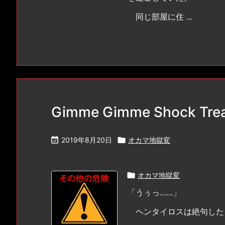
同じ部屋に住 ...
Gimme Gimme Shock Tr

2019年8月20日

オカマ地獄変

オカマ地獄変
「うぅっ……」
ヘンタイロスは絶句した