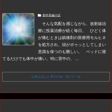

創作長編小説
そんな気配を感じながら、放射線治
療に投薬治療が続く毎日。
ひどく体
が痛むときは鎮痛剤の医療用モルヒネ
を処方され、頭がボゥッとしてしまい
意識を保つのも難しい。
ベッドに寝
てるだけでも体中が痛い。特に背中の、 ...
記事を読む
夢幻の旅：第三十一話