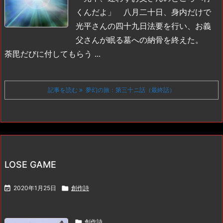
くんだよ」
八月二十日、身内だけで
光平さんの四十九日法要を行い、お義
父さんが眠る墓への納骨を終えた。
荼毘だびに付してもらう ...
記事を読む
夢幻の旅：第三十ニ話（最終話）
LOSE GAME

2020年1月25日

創作詩

創作詩