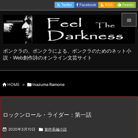

Twitter
Facebook
Feedly
RSS


メニュ

ボンクラの、ボンクラによる、ボンクラのためのネット小
サイド
説・Web創作詩のオンライン文芸サイト

前へ


HOME
>

Inazuma Ramone
次へ

検索
ロックンロール・ライダー：第一話

2020年3月10日

創作長編小説