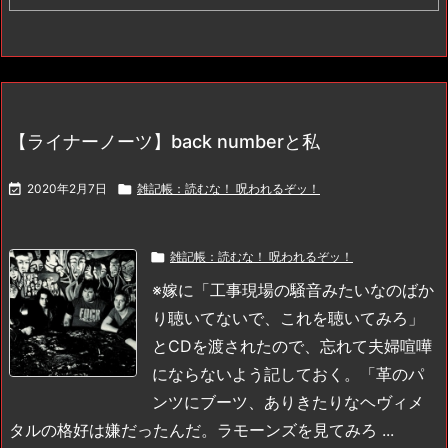
【ライナーノーツ】back numberと私

2020年2月7日

雑記帳：読むな！ 呪われるぞッ！

雑記帳：読むな！ 呪われるぞッ！
※嫁に「工事現場の騒音みたいなのばか
り聴いてないで、これを聴いてみろ」
とCDを渡されたので、忘れて夫婦喧嘩
にならないよう記しておく。
「革のパ
ンツにブーツ、ありきたりなヘヴィメ
タルの格好は嫌だったんだ。ラモーンズを見てみろ ...