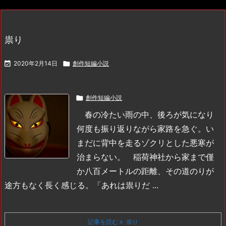
祟り

2020年2月14日

創作短編小説

創作短編小説
春の冷たい雨の中、後ろが気になり
何度も振り返りながら家路を急ぐ。い
まだに背中を走るゾクリとした悪寒が
治まらない。
稲荷神社から家まで僅
か八百メートルの距離、その道のりが
途方もなく長く感じる。
「あれは祟りだ ...
記事を読む
祟り