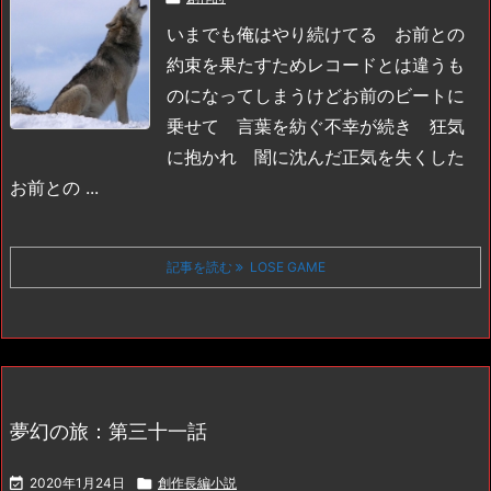
いまでも俺はやり続けてる お前との
約束を果たすため
レコードとは違うも
のになってしまうけど
お前のビートに
乗せて 言葉を紡ぐ
不幸が続き 狂気
に抱かれ 闇に沈んだ
正気を失くした
お前との ...
記事を読む
LOSE GAME
夢幻の旅：第三十一話

2020年1月24日

創作長編小説