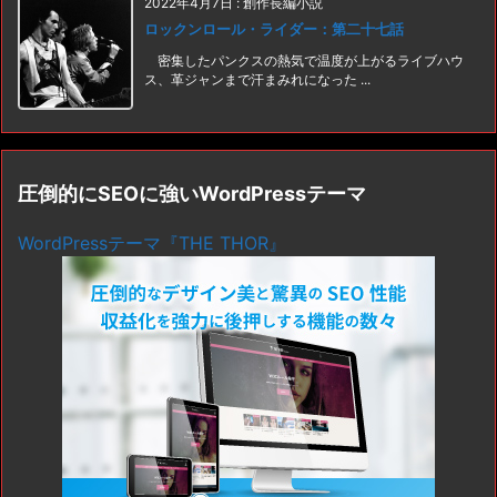
2022年4月7日
:
創作長編小説
ロックンロール・ライダー：第二十七話
密集したパンクスの熱気で温度が上がるライブハウ
ス、革ジャンまで汗まみれになった ...
圧倒的にSEOに強いWordPressテーマ
WordPressテーマ『THE THOR』