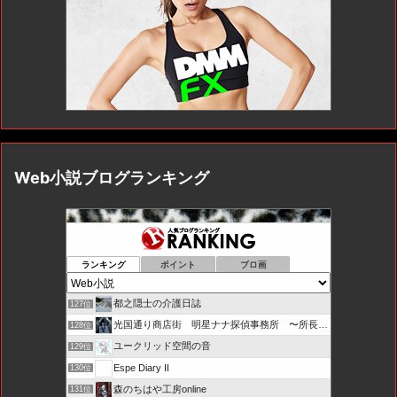
Web小説ブログランキング
ランキング
ポイント
ブロ画
都之隠士の介護日誌
127位
光国通り商店街 明星ナナ探偵事務所 〜所長とカプセル局員たち
128位
ユークリッド空間の音
129位
Espe Diary II
130位
森のちはや工房online
131位