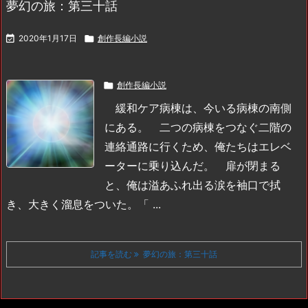
夢幻の旅：第三十話

2020年1月17日

創作長編小説

創作長編小説
緩和ケア病棟は、今いる病棟の南側
にある。
二つの病棟をつなぐ二階の
連絡通路に行くため、俺たちはエレベ
ーターに乗り込んだ。
扉が閉まる
と、俺は溢あふれ出る涙を袖口で拭
き、大きく溜息をついた。
「 ...
記事を読む
夢幻の旅：第三十話