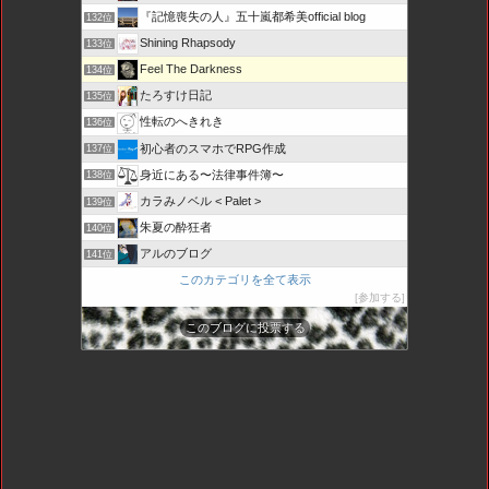
『記憶喪失の人』五十嵐都希美official blog
132位
Shining Rhapsody
133位
Feel The Darkness
134位
たろすけ日記
135位
性転のへきれき
136位
初心者のスマホでRPG作成
137位
身近にある〜法律事件簿〜
138位
カラみノベル < Palet >
139位
朱夏の酔狂者
140位
アルのブログ
141位
このカテゴリを全て表示
参加する
このブログに投票する