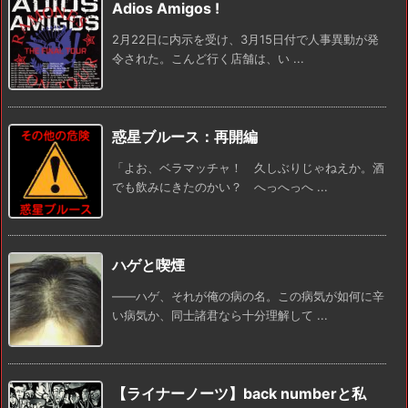
Adios Amigos !
2月22日に内示を受け、3月15日付で人事異動が発
令された。こんど行く店舗は、い ...
惑星ブルース：再開編
「よお、ベラマッチャ！ 久しぶりじゃねえか。酒
でも飲みにきたのかい？ へっへっへ ...
ハゲと喫煙
――ハゲ、それが俺の病の名。この病気が如何に辛
い病気か、同士諸君なら十分理解して ...
【ライナーノーツ】back numberと私