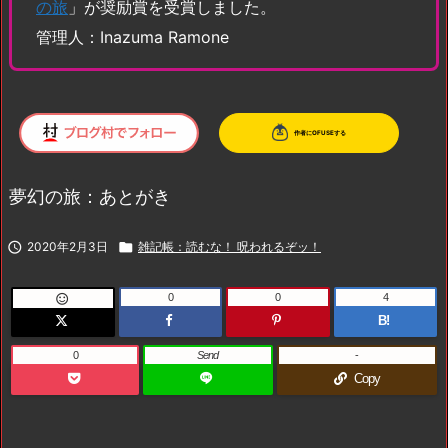
の旅
」が奨励賞を受賞しました。
管理人：Inazuma Ramone
夢幻の旅：あとがき

2020年2月3日

雑記帳：読むな！ 呪われるぞッ！
0
0
4

B!
0
Send
-
Copy