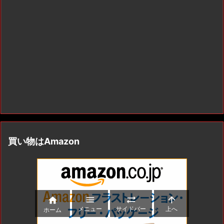
買い物はAmazon




メニュー
サイドバー
上へ
ホーム