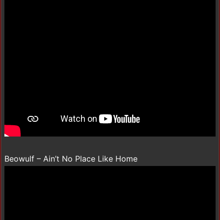
Beowulf – Ain’t No Place Like Home