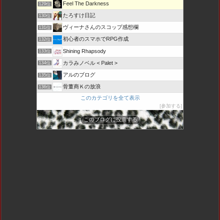
Feel The Darkness
129位
たろすけ日記
130位
ヴィーナさんのスコップ感想欄
131位
初心者のスマホでRPG作成
132位
Shining Rhapsody
133位
カラみノベル < Palet >
134位
アルのブログ
135位
骨董商Ｋの放浪
136位
このカテゴリを全て表示
参加する
このブログに投票する