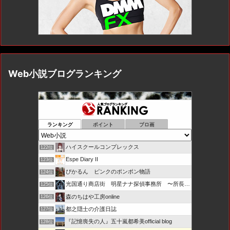
Web小説ブログランキング
ランキング
ポイント
ブロ画
ハイスクールコンプレックス
122位
Espe Diary II
123位
ぴかるん ピンクのポンポン物語
124位
光国通り商店街 明星ナナ探偵事務所 〜所長とカプセル局員たち
125位
森のちはや工房online
126位
都之隠士の介護日誌
127位
『記憶喪失の人』五十嵐都希美official blog
128位