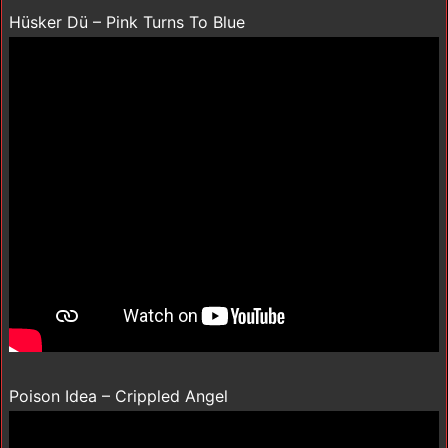
Hüsker Dü – Pink Turns To Blue
Poison Idea – Crippled Angel