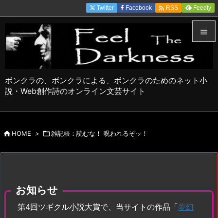

Twitter
Facebook
Feedly
RSS


メニュ

ボンクラの、ボンクラによる、ボンクラのためのネット小
サイド
説・Web創作詩のオンライン文芸サイト

前へ


HOME
>

雑記帳：読むな！ 呪われるぞッ！
次へ

検索
お知らせ
第4回ツギクル小説大賞で、当サイトの作品「
夢幻