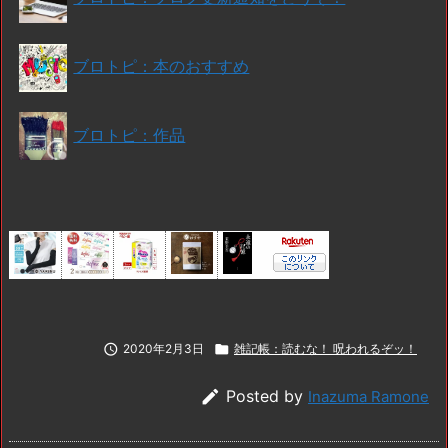
ブロトピ：本のおすすめ
ブロトピ：作品

2020年2月3日

雑記帳：読むな！ 呪われるぞッ！

Posted by
Inazuma Ramone