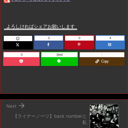
よろしければシェアお願いします
0
0
4

B!
0
Send
-
Copy

Next
【ライナーノーツ】back numberと
私