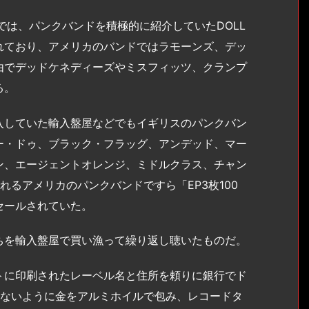
は、パンクバンドを積極的に紹介していたDOLL
れており、アメリカのバンドではラモーンズ、デッ
由でデッドケネディーズやミスフィッツ、クランプ
る。
していた輸入盤屋などでもイギリスのパンクバン
ー・ドゥ、ブラック・フラッグ、アンデッド、マー
ン、エージェントオレンジ、ミドルクラス、チャン
るアメリカのパンクバンドですら「EP3枚100
セールされていた。
を輸入盤屋で買い漁って繰り返し聴いたものだ。
に印刷されたレーベル名と住所を頼りに銀行でド
れないように金をアルミホイルで包み、レコードタ