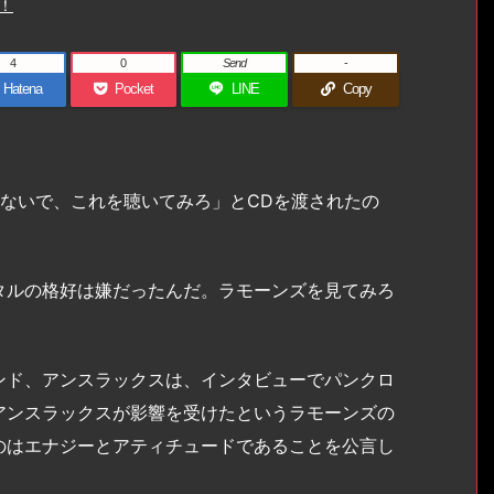
！
4
0
Send
-
Hatena
Pocket
LINE
Copy
ないで、これを聴いてみろ」とCDを渡されたの
。
タルの格好は嫌だったんだ。ラモーンズを見てみろ
ド、アンスラックスは、インタビューでパンクロ
アンスラックスが影響を受けたというラモーンズの
のはエナジーとアティチュードであることを公言し