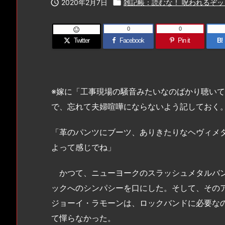

2020年2月7日

雑記帳：読むな！ 呪われるぞッ
0
0

Twitter
Facebook
Pin it
B!
※嫁に「工事現場の騒音みたいなのばかり聴いて
で、忘れて夫婦喧嘩にならないよう記しておく
「革のパンツにブーツ、ありきたりなヘヴィメ
よって感じでね」
かつて、ニューヨークのスラッシュメタルバン
ックへのシンパシーを口にした。そして、その
ジョーイ・ラモーンは、ロックバンドに必要な
て憚らなかった。