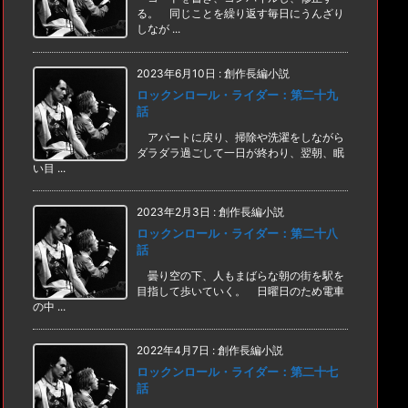
る。 同じことを繰り返す毎日にうんざり
しなが ...
2023年6月10日
:
創作長編小説
ロックンロール・ライダー：第二十九
話
アパートに戻り、掃除や洗濯をしながら
ダラダラ過ごして一日が終わり、翌朝、眠
い目 ...
2023年2月3日
:
創作長編小説
ロックンロール・ライダー：第二十八
話
曇り空の下、人もまばらな朝の街を駅を
目指して歩いていく。 日曜日のため電車
の中 ...
2022年4月7日
:
創作長編小説
ロックンロール・ライダー：第二十七
話