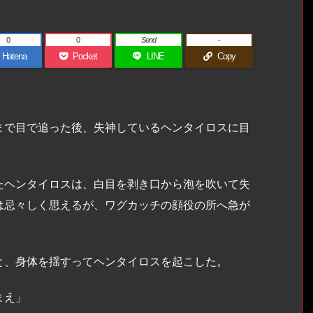
0
0
Send
-
Hatena
Pocket
LINE
Copy
で目で追った後、失神しているヘンタイロスに目
ヘンタイロスは、白目を剥き口から泡を吹いて失
は忌々しく思えるが、ワグカッチの顔役の所へ急が
、身体を揺すってヘンタイロスを起こした。
まえ」