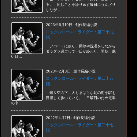
る。 同じことを繰り返す毎日にうんざり
しなが ...
2023年6月10日
:
創作長編小説
ロックンロール・ライダー：第二十九
話
アパートに戻り、掃除や洗濯をしながら
ダラダラ過ごして一日が終わり、翌朝、眠
い目 ...
2023年2月3日
:
創作長編小説
ロックンロール・ライダー：第二十八
話
曇り空の下、人もまばらな朝の街を駅を
目指して歩いていく。 日曜日のため電車
の中 ...
2022年4月7日
:
創作長編小説
ロックンロール・ライダー：第二十七
話