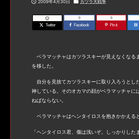

2009年4月30日

カツラ大戦争
0
0

Twitter
Facebook
Pin it
B!
ベラマッチャはカツラスキーが見えなくなるま
を移した。
自分を見捨てカツラスキーに取り入ろうとした
神している。そのオカマの顔がベラマッチャに
ねばならない。
ベラマッチャはヘンタイロスを抱きかかえると
「ヘンタイロス君、傷は浅いぞ。しっかりした