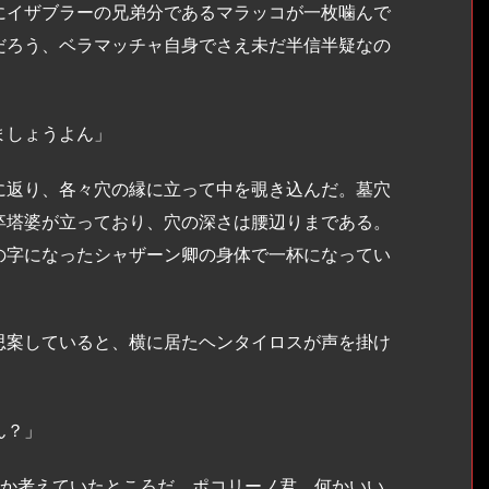
にイザブラーの兄弟分であるマラッコが一枚噛んで
だろう、ベラマッチャ自身でさえ未だ半信半疑なの
ましょうよん」
返り、各々穴の縁に立って中を覗き込んだ。墓穴
卒塔婆が立っており、穴の深さは腰辺りまである。
の字になったシャザーン卿の身体で一杯になってい
案していると、横に居たヘンタイロスが声を掛け
ん？」
のか考えていたところだ。ポコリーノ君、何かいい