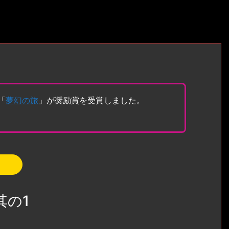
「
夢幻の旅
」が奨励賞を受賞しました。
 其の1