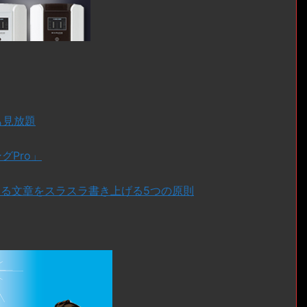
ドも見放題
グPro」
ある文章をスラスラ書き上げる5つの原則