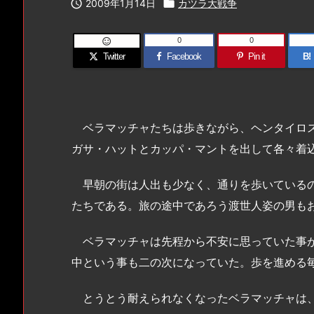

2009年1月14日

カツラ大戦争
0
0

Twitter
Facebook
Pin it
B!
ベラマッチャたちは歩きながら、ヘンタイロス
ガサ・ハットとカッパ・マントを出して各々着
早朝の街は人出も少なく、通りを歩いているの
たちである。旅の途中であろう渡世人姿の男も
ベラマッチャは先程から不安に思っていた事が
中という事も二の次になっていた。歩を進める
とうとう耐えられなくなったベラマッチャは、