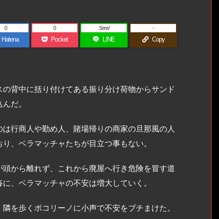
0
0
Send
-
Hatena
Pocket
LINE
Copy
の背中に括り付けてある振り分け荷物からサンド
込んだ。
は行商人や勤め人、賭場帰りの商家の旦那風の人
おり、ベラマッチャたちが目立つ事もない。
頭から離れず、これから廃屋へ行き危険を冒す道
毎に、ベラマッチャの不安は増大していく。
隣を歩くポコリーノに小声で不安をブチまけた。