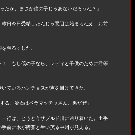
とったが、まさか僕の子じゃあないだろうね？」
。昨日今日受精したんじゃ悪阻は始まらねえ。お前
顔を明るくした。
ッ！ もし僕の子なら、レディと子供のために君等
いているパンチョスが声を掛けてきた。
方する。流石はベラマッチャさん、男だぜ」
一行は、とうとうザブルド川に辿り着いた。土手
の手前に木が欝蒼と生い茂る中州が見える。