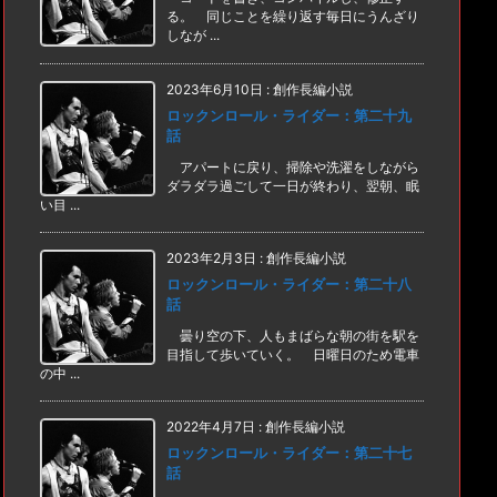
る。 同じことを繰り返す毎日にうんざり
しなが ...
2023年6月10日
:
創作長編小説
ロックンロール・ライダー：第二十九
話
アパートに戻り、掃除や洗濯をしながら
ダラダラ過ごして一日が終わり、翌朝、眠
い目 ...
2023年2月3日
:
創作長編小説
ロックンロール・ライダー：第二十八
話
曇り空の下、人もまばらな朝の街を駅を
目指して歩いていく。 日曜日のため電車
の中 ...
2022年4月7日
:
創作長編小説
ロックンロール・ライダー：第二十七
話