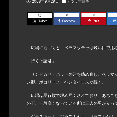

2008年9月29日

カツラ大戦争
0
0

Twitter
Facebook
Pin it
B!
広場に近づくと、ベラマッチャは鋭い目で用心
「行くぞ諸君」
サンドガサ・ハットの紐を締め直し、ベラマッ
ン卿、ポコリーノ、ヘンタイロスが続く。
広場は暴行族で埋め尽くされており、あちこち
の下、一段高くなっている所に三人の男が立っ
「ヅラスカヤ！ ヅラスカヤ！ ヅラスカヤ！