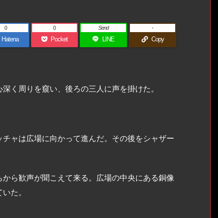
0
0
Send
-
Hatena
Pocket
LINE
Copy
深く周りを窺い、後ろの三人に声を掛けた。
チャは広場に向かって進んだ。その後をシャザー
から歓声が聞こえて来る。広場の中央にある銅像
ていた。
」