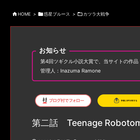

HOME
>

惑星ブルース
>

カツラ大戦争
お知らせ
第4回ツギクル小説大賞で、当サイトの作品
管理人：Inazuma Ramone
第二話 Teenage Roboto