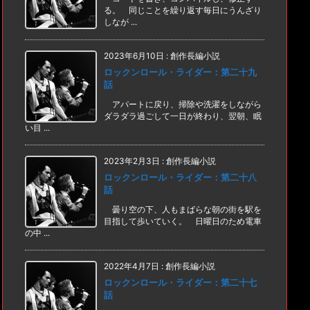
る。 同じことを繰り返す毎日にうんざり
しなが ...
2023年6月10日
:
創作長編小説
ロックンロール・ライダー：第二十九
話
アパートに戻り、掃除や洗濯をしながら
ダラダラ過ごして一日が終わり、翌朝、眠
い目 ...
2023年2月3日
:
創作長編小説
ロックンロール・ライダー：第二十八
話
曇り空の下、人もまばらな朝の街を駅を
目指して歩いていく。 日曜日のため電車
の中 ...
2022年4月7日
:
創作長編小説
ロックンロール・ライダー：第二十七
話