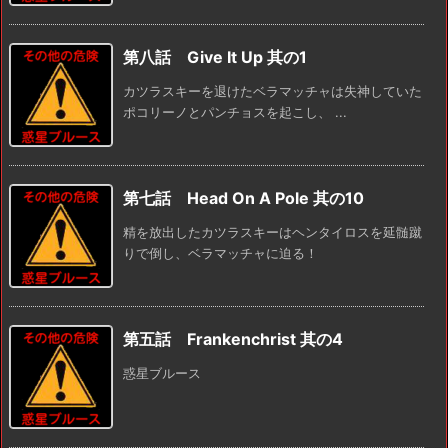
第八話 Give It Up 其の1
カツラスキーを退けたベラマッチャは失神していた
ポコリーノとパンチョスを起こし、 ...
第七話 Head On A Pole 其の10
精を放出したカツラスキーはヘンタイロスを延髄蹴
りで倒し、ベラマッチャに迫る！
第五話 Frankenchrist 其の4
惑星ブルース