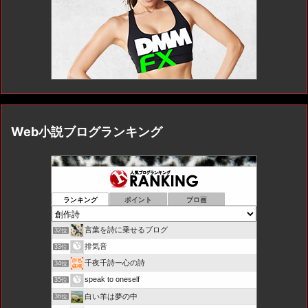
Web小説ブログランキング
ランキング
ポイント
ブロ画
言葉を詩に乗せるブログ
32位
排気音
33位
千夜千詩ー心の詩
34位
speak to oneself
35位
白い羊は夢の中
36位