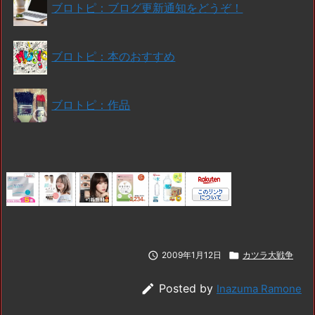
ブロトピ：ブログ更新通知をどうぞ！
ブロトピ：本のおすすめ
ブロトピ：作品

2009年1月12日

カツラ大戦争

Posted by
Inazuma Ramone