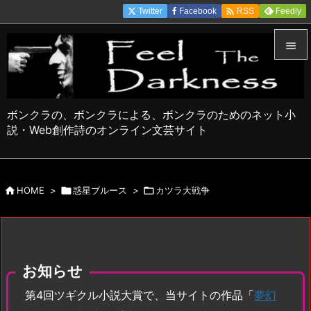

Twitter
Facebook
Feedly
RSS


メニュ

ボンクラの、ボンクラによる、ボンクラのためのネット小
サイド
説・Web創作詩のオンライン文芸サイト

前へ


HOME
>

惑星ブルース
>

カツラ大戦争
次へ

検索
お知らせ
第4回ツギクル小説大賞で、当サイトの作品「
夢幻