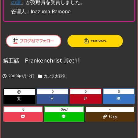
の旅
」が奨励賞を受賞しました。
管理人：Inazuma Ramone
第五話 Frankenchrist 其の11

2009年1月12日

カツラ大戦争
0
0
0

B!
0
Send
-
Copy