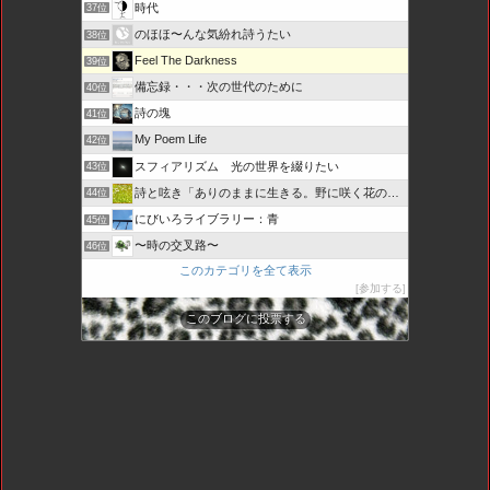
時代
37位
のほほ〜んな気紛れ詩うたい
38位
Feel The Darkness
39位
備忘録・・・次の世代のために
40位
詩の塊
41位
My Poem Life
42位
スフィアリズム 光の世界を綴りたい
43位
詩と呟き「ありのままに生きる。野に咲く花のように・・・」
44位
にびいろライブラリー：青
45位
〜時の交叉路〜
46位
このカテゴリを全て表示
参加する
このブログに投票する