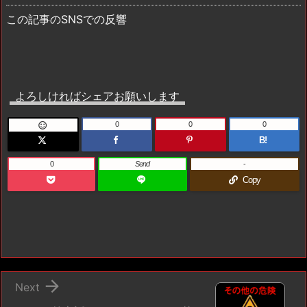
この記事のSNSでの反響
よろしければシェアお願いします
0
0
0

B!
0
Send
-
Copy

Next