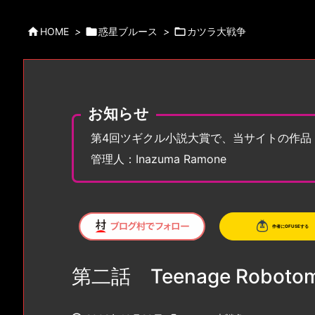

HOME
>

惑星ブルース
>

カツラ大戦争
お知らせ
第4回ツギクル小説大賞で、当サイトの作品
管理人：Inazuma Ramone
第二話 Teenage Roboto