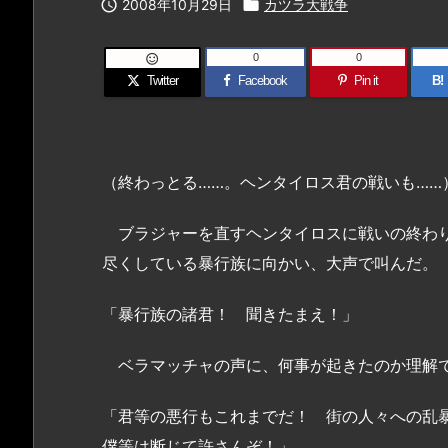

2008年10月29日

カツラ大戦争
0
0

Twitter
Facebook
Pin it
B!
（終わっとる……。ヘンタイロス君の戦いも……
ブラジャーを直すヘンタイロスに戦いの終わり
尽くしている暴行族に向かい、大声で叫んだ。
「暴行族の諸君！ 聞きたまえ！」
ベラマッチャの声に、何事が起きたのか理解で
「君等の悪行もこれまでだ！ 街の人々への乱
僕等は断じて許さんぞ！」