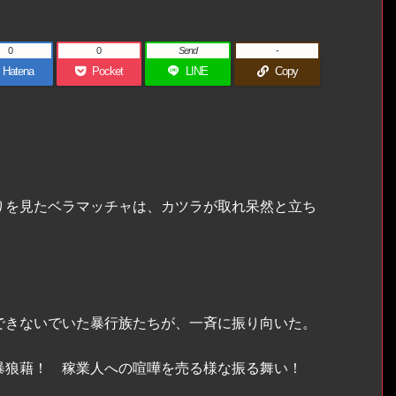
0
0
Send
-
Hatena
Pocket
LINE
Copy
）
を見たベラマッチャは、カツラが取れ呆然と立ち
きないでいた暴行族たちが、一斉に振り向いた。
暴狼藉！ 稼業人への喧嘩を売る様な振る舞い！