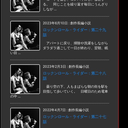
る。 同じことを繰り返す毎日にうんざり
しなが ...
2023年6月10日
:
創作長編小説
ロックンロール・ライダー：第二十九
話
アパートに戻り、掃除や洗濯をしながら
ダラダラ過ごして一日が終わり、翌朝、眠
い目 ...
2023年2月3日
:
創作長編小説
ロックンロール・ライダー：第二十八
話
曇り空の下、人もまばらな朝の街を駅を
目指して歩いていく。 日曜日のため電車
の中 ...
2022年4月7日
:
創作長編小説
ロックンロール・ライダー：第二十七
話