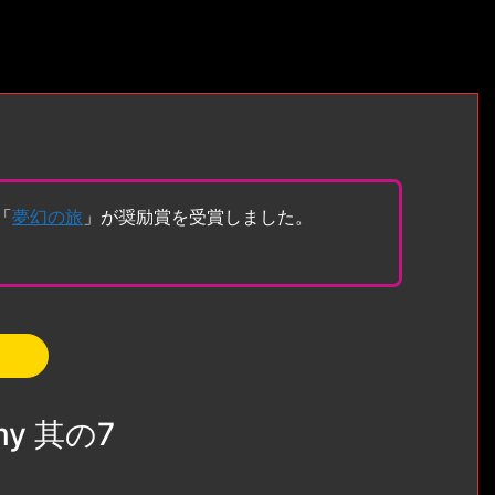
「
夢幻の旅
」が奨励賞を受賞しました。
my 其の7