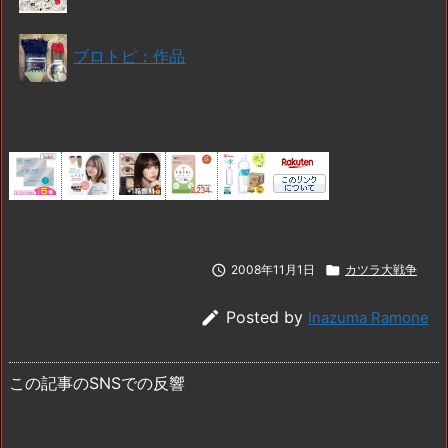
ブロトピ：作品

2008年11月1日

カツラ大戦争

Posted by
Inazuma Ramone
この記事のSNSでの反響