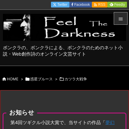

Twitter
Facebook
Feedly
RSS


メニュ

ボンクラの、ボンクラによる、ボンクラのためのネット小
サイド
説・Web創作詩のオンライン文芸サイト

前へ


HOME
>

惑星ブルース
>

カツラ大戦争
次へ

検索
お知らせ
第4回ツギクル小説大賞で、当サイトの作品「
夢幻