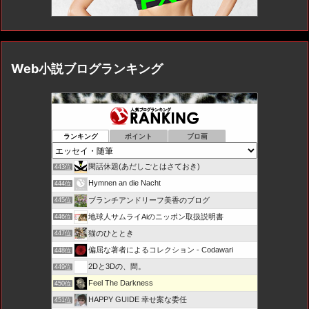
Web小説ブログランキング
ランキング
ポイント
ブロ画
閑話休題(あだしごとはさておき)
443位
Hymnen an die Nacht
444位
ブランチアンドリーフ美香のブログ
445位
地球人サムライAiのニッポン取扱説明書
446位
猫のひととき
447位
偏屈な著者によるコレクション - Codawari
448位
2Dと3Dの、間。
449位
Feel The Darkness
450位
HAPPY GUIDE 幸せ案な委任
451位