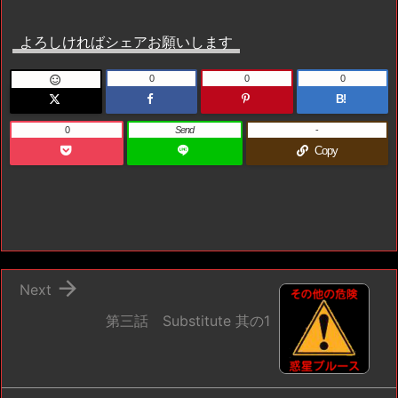
よろしければシェアお願いします
0
0
0

B!
0
Send
-
Copy

Next
第三話 Substitute 其の1