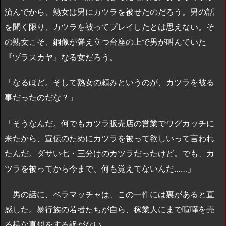
済んでから、熟女は男にカツラを被せたのだろう。男の話
を聞く限り、カツラを被ってプレイしたとは思えない。そ
の熟女こそ、銅像が聳え立つ台座の上で男が叫んでいた
『ヅラスカヤ』なる女だろう。
「なるほど。そして熟女の頼みというのが、カツラを被る
事だったのだな？」
「そうなんだ。何でもカツラ販売店の営業でワグカッチに
来たから、宣伝のためにカツラを被って欲しいって言われ
たんだ。ダサい七・三分けのカツラだったけど。でも、カ
ツラを被ってから今まで、何も覚えてないんだ……」
男の話に、ベラマッチャは、この一件には裏があると直
感した。暴行族の若者たちが自ら、稼業人にまで喧嘩を売
る様な真似をする訳がない。