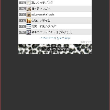
藤丸ぐっ子ブログ
452位
日々是ママゴト
453位
nakayamakai_web
454位
心地よい暮らし
455位
雨実 和兎のブログ
456位
勝手にエッセイストはじめました
457位
このカテゴリを全て表示
参加する
このブログに投票する