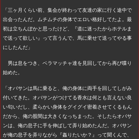
「三ヶ月くらい前、集会が終わって友達の家に行く途中で
出会ったんだ。ムチムチの身体でエロい格好してたよ。最
初は立ちんぼかと思ったけど、『道に迷ったからホテルま
で送って欲しい』って言うんで、馬に乗せて送ってやる事
にしたんだ」
男は息をつき、ベラマッチャ達を見回してから再び喋り
始めた。
「オバサンは馬に乗ると、俺の身体に両手を回してしがみ
付いてきた。オバサンがつけてる香水は何とも言えない良
い匂いだし、柔らかい身体をグイグイ密着させてくるもん
だから、俺の股間は大きくなっちまった。そしたらオバサ
ンは、俺の息子に手を伸ばして弄り始めたんだ。オバサン
が俺の息子を弄りながら『姦りたいか？』って聞くんで、