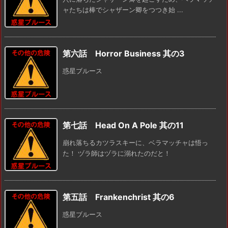
ャたちは棒でシャザーン卿をつつき始 ...
第六話 Horror Business 其の3
惑星ブルース
第七話 Head On A Pole 其の11
崩れ落ちるカツラスキーに、ベラマッチャは悟っ
た！ ヅラ師はヅラに溺れたのだと！
第五話 Frankenchrist 其の6
惑星ブルース