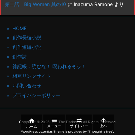
第二話 Big Women 其の10
に
Inazuma Ramone
より
HOME
創作長編小説
創作短編小説
創作詩
雑記帳：読むな！ 呪われるぞッ！
相互リンクサイト
お問い合わせ
プライバシーポリシー




Copyright ©
2026
Feel The Darkness
All Rights Reserved.
メニュー
サイドバー
上へ
ホーム
WordPress Luxeritas Theme is provided by "
Thought is free
".