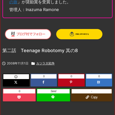
の旅
」が奨励賞を受賞しました。
管理人：Inazuma Ramone
第二話 Teenage Robotomy 其の8

2008年11月1日

カツラ大戦争
0
0
0

B!
0
Send
-
Copy