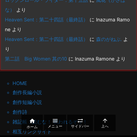
ロックンロール・ライダー：第十五話
に
風花（かざは
な）
より
Heaven Sent：第二十四話（最終話）
に
Inazuma Ramo
ne
より
Heaven Sent：第二十四話（最終話）
に
森のがねぶ.
よ
り
第二話 Big Women 其の10
に
Inazuma Ramone
より
HOME
創作長編小説
創作短編小説
創作詩




雑記帳：読むな！ 呪われるぞッ！
メニュー
サイドバー
上へ
ホーム
相互リンクサイト