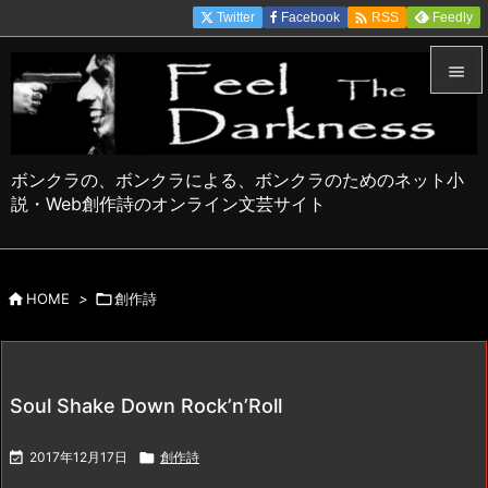

Twitter
Facebook
Feedly
RSS


メニュ

ボンクラの、ボンクラによる、ボンクラのためのネット小
サイド
説・Web創作詩のオンライン文芸サイト

前へ


HOME
>

創作詩
次へ

検索
Soul Shake Down Rock’n’Roll

2017年12月17日

創作詩