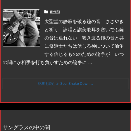

創作詩
大聖堂の静寂を破る鐘の音 ささやき
と祈り 詠唱と讃美歌
耳を塞いでも鐘
の音は遮れない 響き渡る鐘の音と共
に修道士たちは信じる神について論争
する
信じるもののための論争が いつ
の間にか相手を打ち負かすための論争に ...
記事を読む
Soul Shake Down ...
サングラスの中の闇