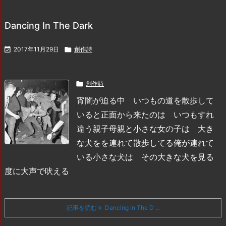
Dancing In The Dark

2017年11月29日

創作詩

創作詩
宵闇が迫る中 いつもの道を散歩して
いると
正面から来たのは いつもすれ
違う親子
母親と小さな女の子は 大き
な犬をを連れて散歩してる
俺が連れて
いる小さな犬は その大きな犬を見る
度に大声で吠える
記事を読む
Dancing In The D ...