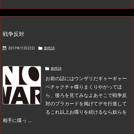
戦争反対

2017年11月22日

創作詩

創作詩
お前の話にはウンザリだ
ギャーギャー
ペチャクチャ喋りまくりやがって
ほ
ら、後ろを見てみなよ
あそこで戦争反
対のプラカードを掲げてデモ行進して
る
これ以上お喋りを続けるなら奴らを
相手に喋っ ...