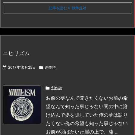
記事を読む
戦争反対
ニヒリズム

2017年10月25日

創作詩

創作詩
お前の夢なんて聞きたくない
お前の希
望なんて知った事じゃない
闇の中に溶
け込んで姿を隠していた
俺の夢は語り
たくない
俺の希望も知った事じゃない
お前が羽ばたいた崖の上で、凄 ...