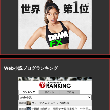
Web小説ブログランキング
ランキング
ポイント
ブロ画
ヴィーナさんのスコップ感想欄
129位
光国通り商店街 明星ナナ探偵事務所 〜所長とカプセル局員たち
130位