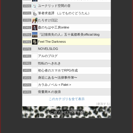
ユークリッド空間の音
131位
筆者求道譚 （ふでものぐどうたん）
132位
たろすけ日記
133位
森のちはや工房online
134位
『記憶喪失の人』五十嵐都希美official blog
135位
Feel The Darkness
136位
NOVELSLOG
137位
アルのブログ
138位
性転のへきれき
139位
初心者のスマホでRPG作成
140位
身近にある〜法律事件簿〜
141位
カラみノベル < Palet >
142位
骨董商Ｋの放浪
143位
このカテゴリを全て表示
参加する
このブログに投票する