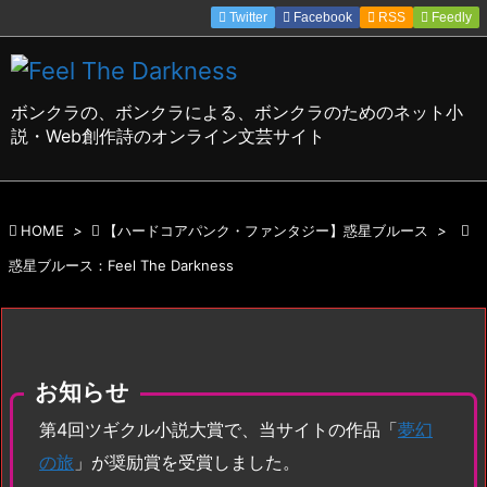
Twitter
Facebook

RSS
Feedly

メニュ

ボンクラの、ボンクラによる、ボンクラのためのネット小
サイド
説・Web創作詩のオンライン文芸サイト

前へ


HOME
>

【ハードコアパンク・ファンタジー】惑星ブルース
>

次へ
惑星ブルース：Feel The Darkness

検索
お知らせ
第4回ツギクル小説大賞で、当サイトの作品「
夢幻
の旅
」が奨励賞を受賞しました。