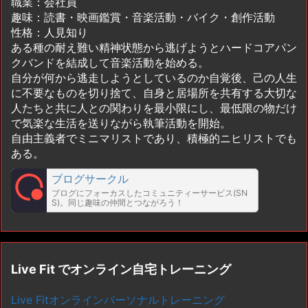
職業：会社員
趣味：読書・映画鑑賞・音楽活動・バイク・創作活動
性格：人見知り
ある種の耐え難い精神状態から逃げようとハードコアパン
クバンドを結成して音楽活動を始める。
自分が何から逃走しようとしているのか自覚後、己の人生
に不要なものを切り捨て、自身と居場所を共有する大切な
人たちと共に人との関わりを最小限にし、最低限の物だけ
で気楽な生活を送りながら執筆活動を開始。
自由主義者でミニマリストであり、積極的ニヒリストでも
ある。
ブログサークル
ブログにフォーカスしたコミュニティーサービス(SN
S)。同じ趣味の仲間とつながろう！
Live Fit でオンライン自宅トレーニング
Live Fitオンラインパーソナルトレーニング