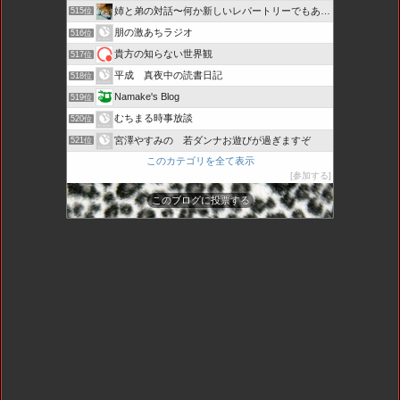
姉と弟の対話〜何か新しいレパートリーでもあるのか、と弟にい…
515位
朋の激あちラジオ
516位
貴方の知らない世界観
517位
平成 真夜中の読書日記
518位
Namake's Blog
519位
むちまる時事放談
520位
宮澤やすみの 若ダンナお遊びが過ぎますぞ
521位
このカテゴリを全て表示
参加する
このブログに投票する