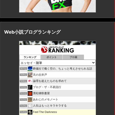
Web小説ブログランキング
ランキング
ポイント
ブロ画
葬儀社で働く空の、ちょっと考えさせられる話
507位
天の古井戸
508位
論理を超えたものを求めて
509位
ブログ・ザ・不易流行
510位
濱松獺祭書屋
511位
あわじのメモノート
512位
人生はもっとキラキラする
513位
Feel The Darkness
514位