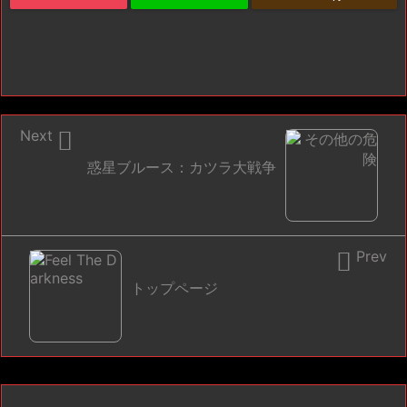

Next
惑星ブルース：カツラ大戦争

Prev
トップページ