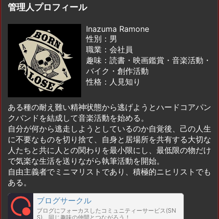
管理人プロフィール
Inazuma Ramone
性別：男
職業：会社員
趣味：読書・映画鑑賞・音楽活動・
バイク・創作活動
性格：人見知り
ある種の耐え難い精神状態から逃げようとハードコアパン
クバンドを結成して音楽活動を始める。
自分が何から逃走しようとしているのか自覚後、己の人生
に不要なものを切り捨て、自身と居場所を共有する大切な
人たちと共に人との関わりを最小限にし、最低限の物だけ
で気楽な生活を送りながら執筆活動を開始。
自由主義者でミニマリストであり、積極的ニヒリストでも
ある。
ブログサークル
ブログにフォーカスしたコミュニティーサービス(SN
S)。同じ趣味の仲間とつながろう！