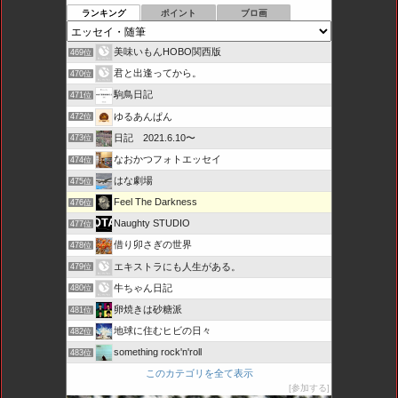
ランキング
ポイント
ブロ画
美味いもんHOBO関西版
469位
君と出逢ってから。
470位
駒鳥日記
471位
ゆるあんぱん
472位
日記 2021.6.10〜
473位
なおかつフォトエッセイ
474位
はな劇場
475位
Feel The Darkness
476位
Naughty STUDIO
477位
借り卯さぎの世界
478位
エキストラにも人生がある。
479位
牛ちゃん日記
480位
卵焼きは砂糖派
481位
地球に住むヒビの日々
482位
something rock'n'roll
483位
このカテゴリを全て表示
参加する