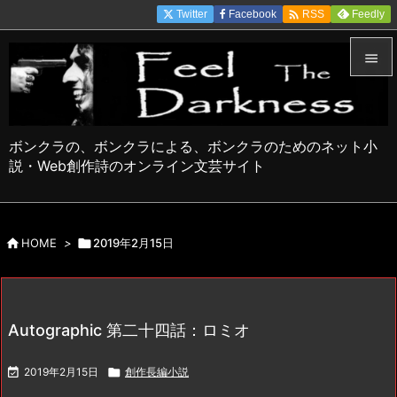

Twitter
Facebook
Feedly
RSS


メニュ

ボンクラの、ボンクラによる、ボンクラのためのネット小
サイド
説・Web創作詩のオンライン文芸サイト

前へ


HOME
>

2019年2月15日
次へ

検索
Autographic 第二十四話：ロミオ

2019年2月15日

創作長編小説