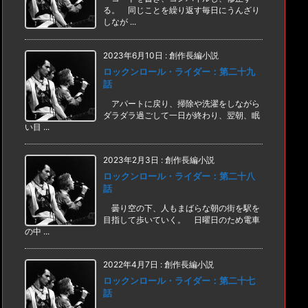
る。 同じことを繰り返す毎日にうんざり
しなが ...
2023年6月10日
:
創作長編小説
ロックンロール・ライダー：第二十九
話
アパートに戻り、掃除や洗濯をしながら
ダラダラ過ごして一日が終わり、翌朝、眠
い目 ...
2023年2月3日
:
創作長編小説
ロックンロール・ライダー：第二十八
話
曇り空の下、人もまばらな朝の街を駅を
目指して歩いていく。 日曜日のため電車
の中 ...
2022年4月7日
:
創作長編小説
ロックンロール・ライダー：第二十七
話