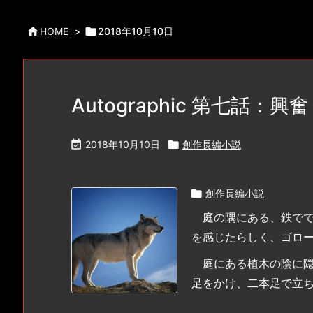

HOME
>

2018年10月10日
Autographic 第七話：興奮

2018年10月10日

創作長編小説

創作長編小説
庭の隅にある、鉄でで
を感じたらしく、ゴロ
庭にある植木の陰に隠
足をかけ、二本足で立ちあ