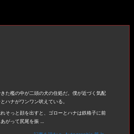
きた檻の中が二頭の犬の住処だ。僕が近づく気配
ーとハナがワンワン吠えている。
れそっと顔を出すと、ゴローとハナは鉄格子に前
がって尻尾を振 ...