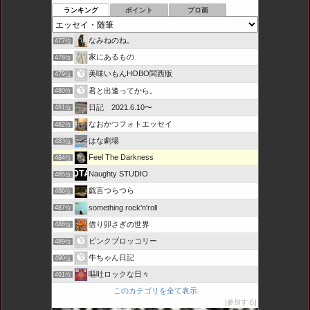
ランキング
ポイント
ブロ画
なみねのね。
477位
家にあるもの
478位
美味いもんHOBO関西版
479位
君と出逢ってから。
480位
日記 2021.6.10〜
481位
なおかつフォトエッセイ
482位
はな劇場
483位
Feel The Darkness
484位
Naughty STUDIO
485位
戯言つらつら
486位
something rock'n'roll
487位
借り卯さぎの世界
488位
ピンクブロッコリー
489位
牛ちゃん日記
490位
嘔吐ロックな日々
491位
このカテゴリを全て表示
参加する