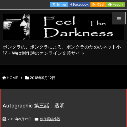

Twitter
Facebook
Feedly
RSS


メニュ

ボンクラの、ボンクラによる、ボンクラのためのネット小
サイド
説・Web創作詩のオンライン文芸サイト

前へ


HOME
>

2018年9月12日
次へ

検索
Autographic 第三話：透明

2018年9月12日

創作長編小説