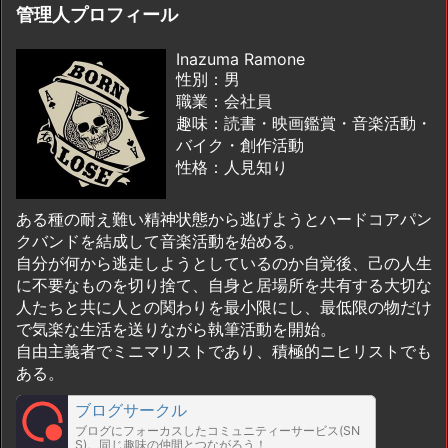
管理人プロフィール
Inazuma Ramone
性別：男
職業：会社員
趣味：読書・映画鑑賞・音楽活動・
バイク・創作活動
性格：人見知り
ある種の耐え難い精神状態から逃げようとハードコアパン
クバンドを結成して音楽活動を始める。
自分が何から逃走しようとしているのか自覚後、己の人生
に不要なものを切り捨て、自身と居場所を共有する大切な
人たちと共に人との関わりを最小限にし、最低限の物だけ
で気楽な生活を送りながら執筆活動を開始。
自由主義者でミニマリストであり、積極的ニヒリストでも
ある。
ブログサークル
ブログにフォーカスしたコミュニティーサービス(SN
S)。同じ趣味の仲間とつながろう！