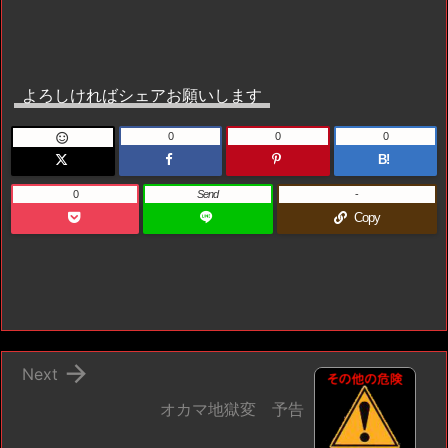
よろしければシェアお願いします
0
0
0

B!
0
Send
-
Copy

Next
オカマ地獄変 予告