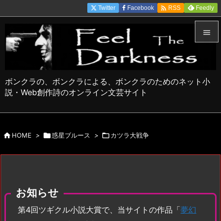

Twitter
Facebook
Feedly
RSS


メニュ

ボンクラの、ボンクラによる、ボンクラのためのネット小
サイド
説・Web創作詩のオンライン文芸サイト

前へ


HOME
>

惑星ブルース
>

カツラ大戦争
次へ

検索
お知らせ
第4回ツギクル小説大賞で、当サイトの作品「
夢幻