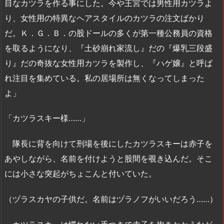
目なカツラを作る事にした。今や王宮では男性用カツラよ
り、女性用の特異なヘアスタイルのカツラの注文ばかり
だ。Ｋ．Ｇ．Ｂ．の股ドールの多くが第一種公務員の資格
を取るようになり、『土砂崩れ家流し』だの『爆乳三段盛
り』だの奇抜な女性用カツラを製作し、『ハゲ嬢』と呼ば
れ注目を集めている。私の居場所は無くなってしまった
よ」
「カツラスキー様……」
隊長に背を向けて刑場を後にしたカツラスキーは赤子を
あやしながら、名前を付けようと股間を覗き込んだ。そこ
には小さな突起がちょこんと付いていた。
（ヅラスカヤの子供だ。名前はヅラノフがいいだろう……）