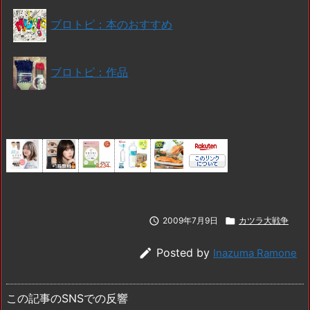
ブロトピ：本のおすすめ
ブロトピ：作品

2009年7月9日

カツラ大戦争

Posted by
Inazuma Ramone
この記事のSNSでの反響