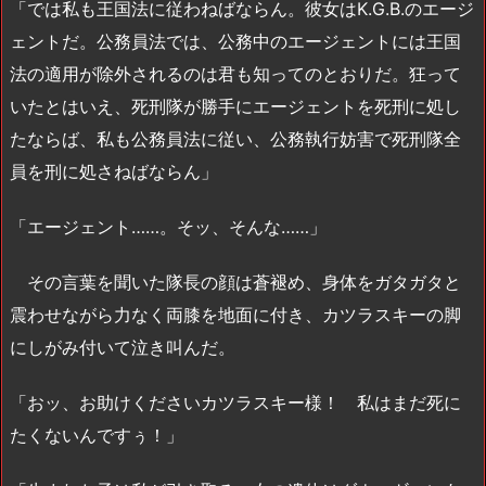
「では私も王国法に従わねばならん。彼女はK.G.B.のエージ
ェントだ。公務員法では、公務中のエージェントには王国
法の適用が除外されるのは君も知ってのとおりだ。狂って
いたとはいえ、死刑隊が勝手にエージェントを死刑に処し
たならば、私も公務員法に従い、公務執行妨害で死刑隊全
員を刑に処さねばならん」
「エージェント……。そッ、そんな……」
その言葉を聞いた隊長の顔は蒼褪め、身体をガタガタと
震わせながら力なく両膝を地面に付き、カツラスキーの脚
にしがみ付いて泣き叫んだ。
「おッ、お助けくださいカツラスキー様！ 私はまだ死に
たくないんですぅ！」