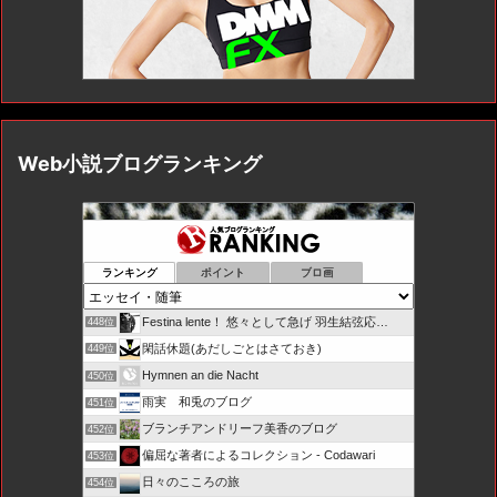
Web小説ブログランキング
ランキング
ポイント
ブロ画
Festina lente！ 悠々として急げ 羽生結弦応…
448位
閑話休題(あだしごとはさておき)
449位
Hymnen an die Nacht
450位
雨実 和兎のブログ
451位
ブランチアンドリーフ美香のブログ
452位
偏屈な著者によるコレクション - Codawari
453位
日々のこころの旅
454位