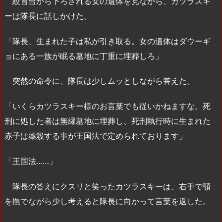
絞首台から下ろされる女の遺体を見ながら、カツラスキ
ーは隊長に話しかけた。
「隊長、生まれた子は私が引き取る。女の遺体はダウーギ
ョにある一族が眠る墓地に丁重に埋葬しろ」
突然の命令に、隊長は少しムッとしながら答えた。
「いくらカツラスキー様のお言葉でも従いかねますな。死
刑に処した者は無縁墓地に埋葬し、死刑執行時に生まれた
赤子は薬殺する事が王国法で定められております」
「王国法……」
隊長の答えにクスリと笑ったカツラスキーは、右手で顎
を撫でながら少し考えると隊長に向かって言葉を返した。