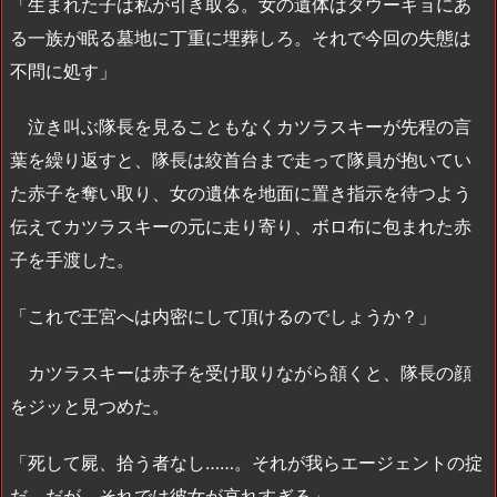
「生まれた子は私が引き取る。女の遺体はダウーギョにあ
る一族が眠る墓地に丁重に埋葬しろ。それで今回の失態は
不問に処す」
泣き叫ぶ隊長を見ることもなくカツラスキーが先程の言
葉を繰り返すと、隊長は絞首台まで走って隊員が抱いてい
た赤子を奪い取り、女の遺体を地面に置き指示を待つよう
伝えてカツラスキーの元に走り寄り、ボロ布に包まれた赤
子を手渡した。
「これで王宮へは内密にして頂けるのでしょうか？」
カツラスキーは赤子を受け取りながら頷くと、隊長の顔
をジッと見つめた。
「死して屍、拾う者なし……。それが我らエージェントの掟
だ。だが、それでは彼女が哀れすぎる」