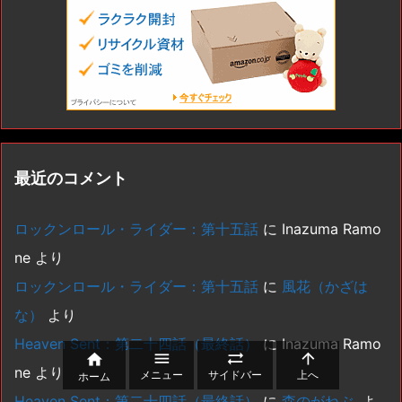
最近のコメント
ロックンロール・ライダー：第十五話
に
Inazuma Ramo
ne
より
ロックンロール・ライダー：第十五話
に
風花（かざは
な）
より
Heaven Sent：第二十四話（最終話）
に
Inazuma Ramo




ne
より
メニュー
サイドバー
上へ
ホーム
Heaven Sent：第二十四話（最終話）
に
森のがねぶ.
よ