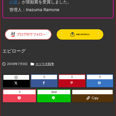
の旅
」が奨励賞を受賞しました。
管理人：Inazuma Ramone
エピローグ

2009年7月9日

カツラ大戦争
0
0
0

B!
0
Send
-
Copy