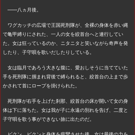
――八ヵ月後。
ワグカッチの広場で王国死刑隊が、全裸の身体を赤い縄
で亀甲縛りにされた、一人の女を絞首台へと連行してい
た。女は狂っているのか、ニタニタと笑いながら奇声を発
したり、子守唄を歌いだしたりしている。
女は臨月であろう大きな腹に、愛おしそうに当てていた
手を死刑隊に掴まれ背後で縛られると、絞首台の上まで歩
かされて首にロープを掛けられた。
死刑隊が右手を上げた刹那、絞首台の床が開いて女の身
体は下に落ちた。女は我が子に永遠の別れを告げ、二度と
子守唄を歌う事ができない旅に出たのだ。
ビクン、ビクンと身体を痙攣させた後、女は最後の力を