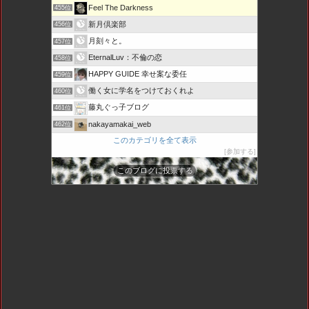
Feel The Darkness
455位
新月倶楽部
456位
月刻々と。
457位
EternalLuv：不倫の恋
458位
HAPPY GUIDE 幸せ案な委任
459位
働く女に学名をつけておくれよ
460位
藤丸ぐっ子ブログ
461位
nakayamakai_web
462位
このカテゴリを全て表示
参加する
このブログに投票する