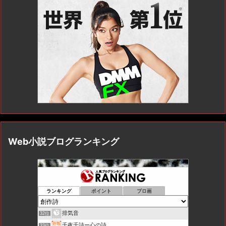
Web小説ブログランキング
ランキング
ポイント
ブロ画
排気音
32位
千夜千詩ー心の詩
33位