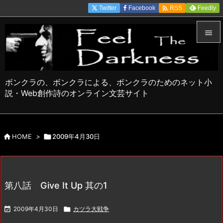

Twitter
Facebook
Feedly
RSS


メニュ

ボンクラの、ボンクラによる、ボンクラのためのネット小
サイド
説・Web創作詩のオンライン文芸サイト

前へ


HOME
>

2009年4月30日
次へ

検索
第八話 Give It Up 其の1

2009年4月30日

カツラ大戦争