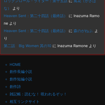
ロックンロール・ライダー：第十五話
に
風花（かざは
な）
より
Heaven Sent：第二十四話（最終話）
に
Inazuma Ramo
ne
より
Heaven Sent：第二十四話（最終話）
に
森のがねぶ.
よ
り
第二話 Big Women 其の10
に
Inazuma Ramone
より
HOME
創作長編小説
創作短編小説
創作詩
雑記帳：読むな！ 呪われるぞッ！
相互リンクサイト