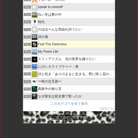
speak to oneself
34位
白い羊は夢の中
35位
時代
36位
のほほ〜んな気紛れ詩うたい
37位
詩の塊
38位
Feel The Darkness
39位
My Poem Life
40位
スフィアリズム 光の世界を綴りたい
41位
にびいろライブラリー：青
42位
詩と呟き「ありのままに生きる。野に咲く花のように・・・」
43位
〜時の交叉路〜
44位
真夜中の独り言
45位
なぜ彼女は処女膜で歌ったか
46位
このカテゴリを全て表示
参加する
このブログに投票する