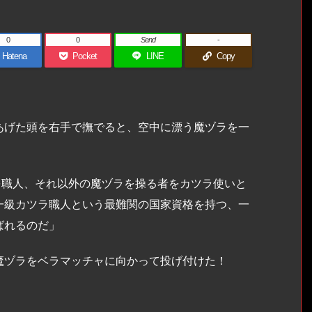
0
0
Send
-
Hatena
Pocket
LINE
Copy
げた頭を右手で撫でると、空中に漂う魔ヅラを一
者を職人、それ以外の魔ヅラを操る者をカツラ使いと
一級カツラ職人という最難関の国家資格を持つ、一
ばれるのだ」
ヅラをベラマッチャに向かって投げ付けた！