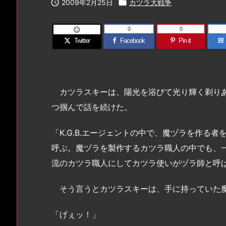

2009年2月25日

カツラ大戦争
0
0

Twitter
Facebook
Pin it
B!
カツラスキーは、陽光を浴びて光り輝く剃りあ
つ掴んで話を続けた。
「K.G.B.エージェントの中で、魔ヅラを作る
呼ぶ。魔ヅラを製作するカツラ職人の中でも、
流のカツラ職人にしてカツラ使いがヅラ師と呼
そう言うとカツラスキーは、手に持っていた魔
「げぇッ！」