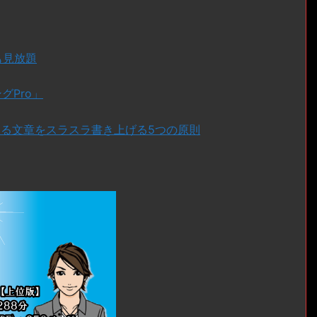
ドも見放題
グPro」
ある文章をスラスラ書き上げる5つの原則