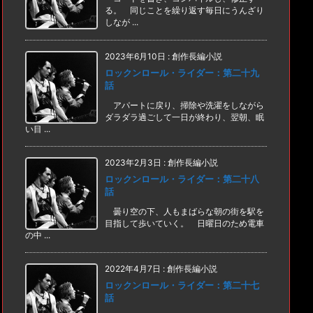
る。 同じことを繰り返す毎日にうんざり
しなが ...
2023年6月10日
:
創作長編小説
ロックンロール・ライダー：第二十九
話
アパートに戻り、掃除や洗濯をしながら
ダラダラ過ごして一日が終わり、翌朝、眠
い目 ...
2023年2月3日
:
創作長編小説
ロックンロール・ライダー：第二十八
話
曇り空の下、人もまばらな朝の街を駅を
目指して歩いていく。 日曜日のため電車
の中 ...
2022年4月7日
:
創作長編小説
ロックンロール・ライダー：第二十七
話