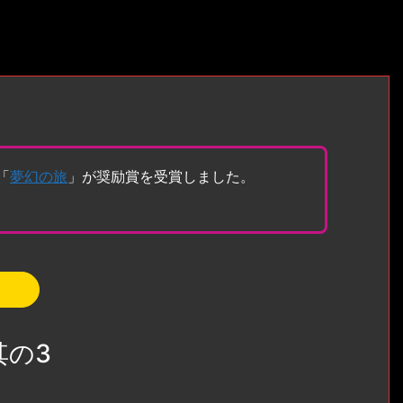
「
夢幻の旅
」が奨励賞を受賞しました。
 其の3