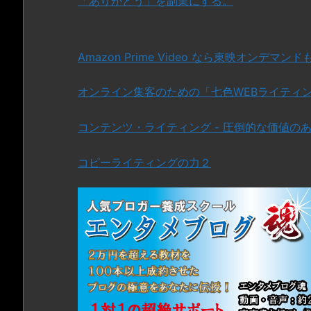
「ありがとう」を副業にする。
Amazon Prime Video なら東映オンデマン
オンライン集客のための「七色WEBライティン
コンテンツ・ライティング - 圧倒的な価値の
コピーライティングの力２