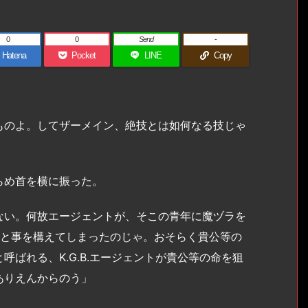
0
0
Send
-
Hatena
Pocket
LINE
Copy
ものよ。してザーメイン、絶技とは如何なる技じゃ
らめ首を横に振った。
ない。何故エージェントが、そこの青年に魔ヅラを
手と事を構えてしまったのじゃ。おそらく貴公等の
ばれる、K.G.B.エージェントが貴公等の命を狙
ありえんからのう」