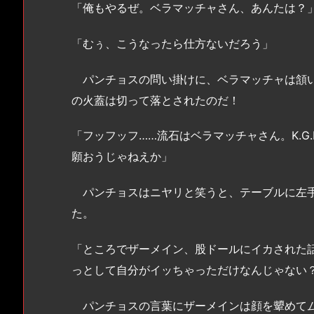
「俺もやるぜ。ベラマッチャさん、あんたは？
「むぅ、こうなったら仕方ないだろう」
パンチョスの問い掛けに、ベラマッチャは頷い
の火蓋は切って落とされたのだ！
「フッフッフ……流石はベラマッチャさん。K.G
願おうじゃねえか」
パンチョスはニヤリと笑うと、テーブルに左手
た。
「ところでザーメイン、股ドールにイカされた
っとして自分がイッちゃっただけなんじゃない
パンチョスの言葉にザーメインは顔を顰めてム