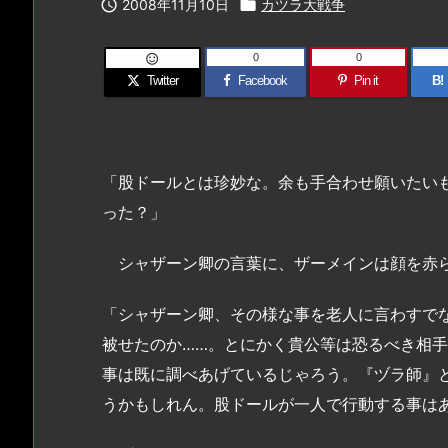

2008年11月10日

カツラ大戦争
0
0

Twitter
Facebook
Pin it
B!
「股ドールとは珍妙な。余も手合わせ願いたい
った？」
シャザーン卿の言葉に、ザーメインは顔を赤
「シャザーン卿、その様な事を老人に言わすで
被せたのか……。とにかく貴公等は恐るべき相
事は既に調べあげているじゃろう。『ヅラ師』と呼
うかもしれん。股ドールが一人で行動する事は