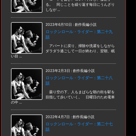
る。 同じことを繰り返す毎日にうんざり
しなが ...
2023年6月10日
:
創作長編小説
ロックンロール・ライダー：第二十九
話
アパートに戻り、掃除や洗濯をしながら
ダラダラ過ごして一日が終わり、翌朝、眠
い目 ...
2023年2月3日
:
創作長編小説
ロックンロール・ライダー：第二十八
話
曇り空の下、人もまばらな朝の街を駅を
目指して歩いていく。 日曜日のため電車
の中 ...
2022年4月7日
:
創作長編小説
ロックンロール・ライダー：第二十七
話