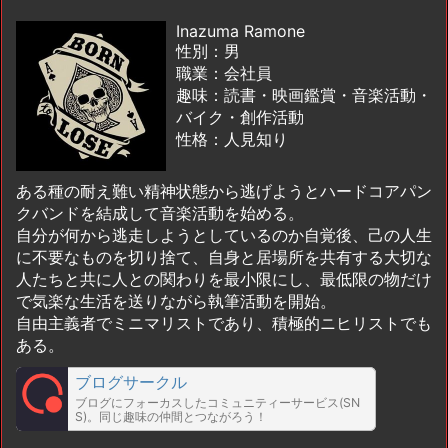
Inazuma Ramone
性別：男
職業：会社員
趣味：読書・映画鑑賞・音楽活動・
バイク・創作活動
性格：人見知り
ある種の耐え難い精神状態から逃げようとハードコアパン
クバンドを結成して音楽活動を始める。
自分が何から逃走しようとしているのか自覚後、己の人生
に不要なものを切り捨て、自身と居場所を共有する大切な
人たちと共に人との関わりを最小限にし、最低限の物だけ
で気楽な生活を送りながら執筆活動を開始。
自由主義者でミニマリストであり、積極的ニヒリストでも
ある。
ブログサークル
ブログにフォーカスしたコミュニティーサービス(SN
S)。同じ趣味の仲間とつながろう！