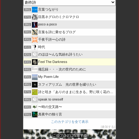
言葉つながり
36位
目黒ネグロのミクロマクロ
37位
poco a poco
38位
言葉を詩に乗せるブログ
39位
千夜千詩ー心の詩
40位
時代
41位
のほほ〜んな気紛れ詩うたい
42位
Feel The Darkness
43位
備忘録・・・次の世代のために
44位
My Poem Life
45位
スフィアリズム 光の世界を綴りたい
46位
詩と呟き「ありのままに生きる。野に咲く花のように・・・」
47位
speak to oneself
48位
〜時の交叉路〜
49位
真夜中の独り言
50位
このカテゴリを全て表示
参加する
このブログに投票する