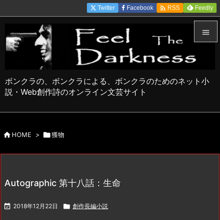

Twitter
Facebook
Feedly
RSS


メニュ

ボンクラの、ボンクラによる、ボンクラのためのネット小
サイド
説・Web創作詩のオンライン文芸サイト

前へ


HOME
>

獲物
次へ

検索
Autographic 第十八話：生命

2018年12月22日

創作長編小説