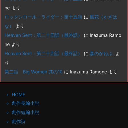
ne
より
ロックンロール・ライダー：第十五話
に
風花（かざは
な）
より
Heaven Sent：第二十四話（最終話）
に
Inazuma Ramo
ne
より
Heaven Sent：第二十四話（最終話）
に
森のがねぶ.
よ
り
第二話 Big Women 其の10
に
Inazuma Ramone
より
HOME
創作長編小説
創作短編小説
創作詩