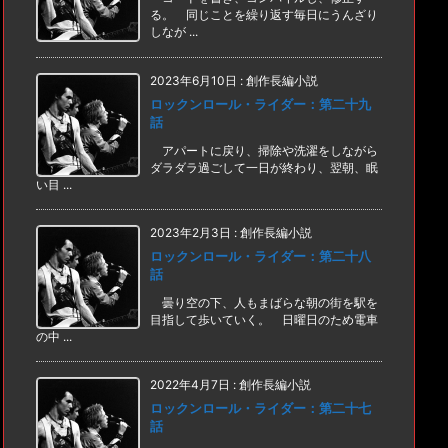
る。 同じことを繰り返す毎日にうんざり
しなが ...
2023年6月10日
:
創作長編小説
ロックンロール・ライダー：第二十九
話
アパートに戻り、掃除や洗濯をしながら
ダラダラ過ごして一日が終わり、翌朝、眠
い目 ...
2023年2月3日
:
創作長編小説
ロックンロール・ライダー：第二十八
話
曇り空の下、人もまばらな朝の街を駅を
目指して歩いていく。 日曜日のため電車
の中 ...
2022年4月7日
:
創作長編小説
ロックンロール・ライダー：第二十七
話