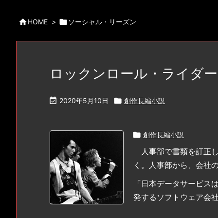

HOME
>

ソーシャル・リーズン
ロックンロール・ライダー

2020年5月10日

創作長編小説

創作長編小説
人事部で書類を訂正し
く。人事部から、会社
「日本データサービス
発するソフトウェア会社です