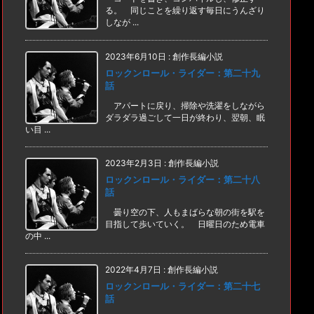
る。 同じことを繰り返す毎日にうんざり
しなが ...
2023年6月10日
:
創作長編小説
ロックンロール・ライダー：第二十九
話
アパートに戻り、掃除や洗濯をしながら
ダラダラ過ごして一日が終わり、翌朝、眠
い目 ...
2023年2月3日
:
創作長編小説
ロックンロール・ライダー：第二十八
話
曇り空の下、人もまばらな朝の街を駅を
目指して歩いていく。 日曜日のため電車
の中 ...
2022年4月7日
:
創作長編小説
ロックンロール・ライダー：第二十七
話