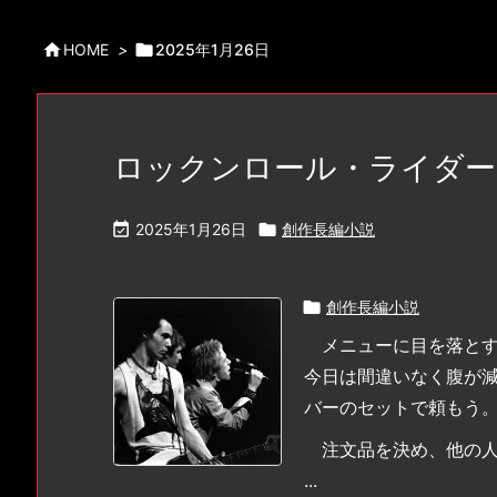

HOME
>

2025年1月26日
ロックンロール・ライダー

2025年1月26日

創作長編小説

創作長編小説
メニューに目を落とす
今日は間違いなく腹が
バーのセットで頼もう
注文品を決め、他の人
...