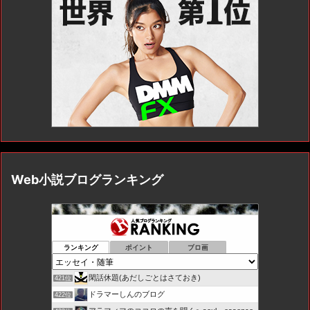
Web小説ブログランキング
ランキング
ポイント
ブロ画
閑話休題(あだしごとはさておき)
421位
ドラマーしんのブログ
422位