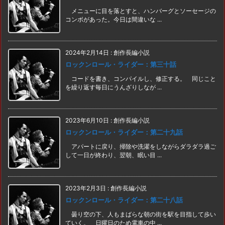
メニューに目を落とすと、ハンバーグとソーセージの
コンボがあった。今日は間違いな ...
2024年2月14日
:
創作長編小説
ロックンロール・ライダー：第三十話
コードを書き、コンパイルし、修正する。 同じこと
を繰り返す毎日にうんざりしなが ...
2023年6月10日
:
創作長編小説
ロックンロール・ライダー：第二十九話
アパートに戻り、掃除や洗濯をしながらダラダラ過ご
して一日が終わり、翌朝、眠い目 ...
2023年2月3日
:
創作長編小説
ロックンロール・ライダー：第二十八話
曇り空の下、人もまばらな朝の街を駅を目指して歩い
ていく。 日曜日のため電車の中 ...