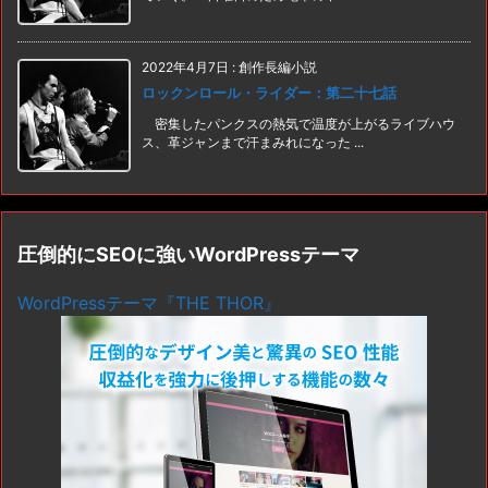
2022年4月7日
:
創作長編小説
ロックンロール・ライダー：第二十七話
密集したパンクスの熱気で温度が上がるライブハウ
ス、革ジャンまで汗まみれになった ...
圧倒的にSEOに強いWordPressテーマ
WordPressテーマ『THE THOR』