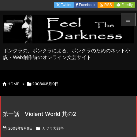

Twitter
Facebook
Feedly
RSS


メニュ

ボンクラの、ボンクラによる、ボンクラのためのネット小
サイド
説・Web創作詩のオンライン文芸サイト

前へ


HOME
>

2008年8月9日
次へ

検索
第一話 Violent World 其の2

2008年8月9日

カツラ大戦争