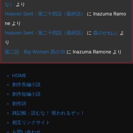
な）
より
Heaven Sent：第二十四話（最終話）
に
Inazuma Ramo
ne
より
Heaven Sent：第二十四話（最終話）
に
森のがねぶ.
よ
り
第二話 Big Women 其の10
に
Inazuma Ramone
より
HOME
創作長編小説
創作短編小説
創作詩
雑記帳：読むな！ 呪われるぞッ！
相互リンクサイト
お問い合わせ