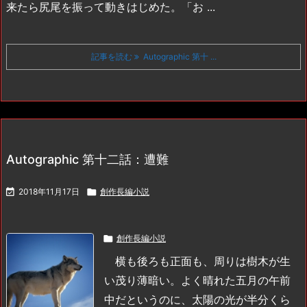
来たら尻尾を振って動きはじめた。
「お ...
記事を読む
Autographic 第十 ...
Autographic 第十二話：遭難

2018年11月17日

創作長編小説

創作長編小説
横も後ろも正面も、周りは樹木が生
い茂り薄暗い。よく晴れた五月の午前
中だというのに、太陽の光が半分くら