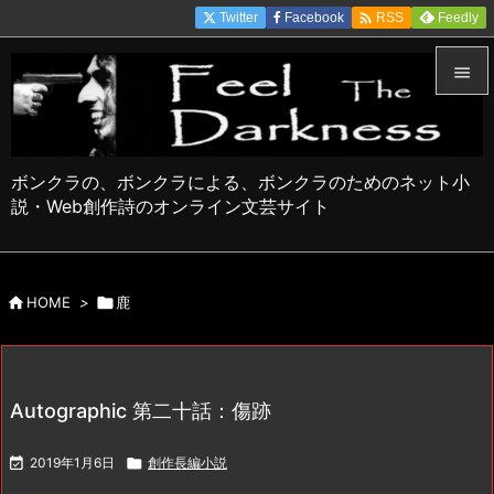

Twitter
Facebook
Feedly
RSS


メニュ

ボンクラの、ボンクラによる、ボンクラのためのネット小
サイド
説・Web創作詩のオンライン文芸サイト

前へ


HOME
>

鹿
次へ

検索
Autographic 第二十話：傷跡

2019年1月6日

創作長編小説