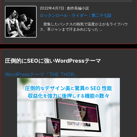
2022年4月7日
:
創作長編小説
ロックンロール・ライダー：第二十七話
密集したパンクスの熱気で温度が上がるライブハウ
ス、革ジャンまで汗まみれになった ...
圧倒的にSEOに強いWordPressテーマ
WordPressテーマ『THE THOR』