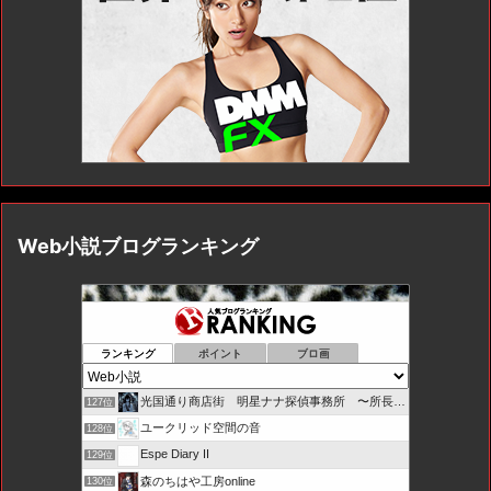
Web小説ブログランキング
ランキング
ポイント
ブロ画
光国通り商店街 明星ナナ探偵事務所 〜所長とカプセル局員たち
127位
ユークリッド空間の音
128位
Espe Diary II
129位
森のちはや工房online
130位