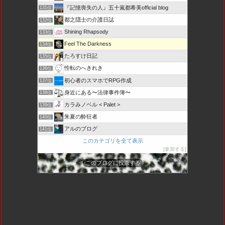
『記憶喪失の人』五十嵐都希美official blog
131位
都之隠士の介護日誌
132位
Shining Rhapsody
133位
Feel The Darkness
134位
たろすけ日記
135位
性転のへきれき
136位
初心者のスマホでRPG作成
137位
身近にある〜法律事件簿〜
138位
カラみノベル < Palet >
139位
朱夏の酔狂者
140位
アルのブログ
141位
このカテゴリを全て表示
参加する
このブログに投票する