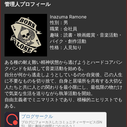
管理人プロフィール
Inazuma Ramone
性別：男
職業：会社員
趣味：読書・映画鑑賞・音楽活動・
バイク・創作活動
性格：人見知り
ある種の耐え難い精神状態から逃げようとハードコアパン
クバンドを結成して音楽活動を始める。
自分が何から逃走しようとしているのか自覚後、己の人生
に不要なものを切り捨て、自身と居場所を共有する大切な
人たちと共に人との関わりを最小限にし、最低限の物だけ
で気楽な生活を送りながら執筆活動を開始。
自由主義者でミニマリストであり、積極的ニヒリストでも
ある。
ブログサークル
ブログにフォーカスしたコミュニティーサービス(SN
S)。同じ趣味の仲間とつながろう！