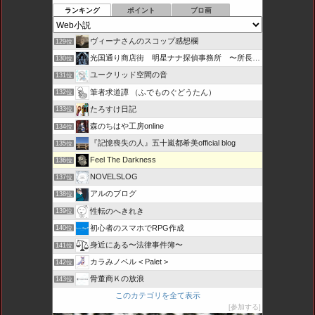
ランキング
ポイント
ブロ画
ヴィーナさんのスコップ感想欄
129位
光国通り商店街 明星ナナ探偵事務所 〜所長とカプセル局員たち
130位
ユークリッド空間の音
131位
筆者求道譚 （ふでものぐどうたん）
132位
たろすけ日記
133位
森のちはや工房online
134位
『記憶喪失の人』五十嵐都希美official blog
135位
Feel The Darkness
136位
NOVELSLOG
137位
アルのブログ
138位
性転のへきれき
139位
初心者のスマホでRPG作成
140位
身近にある〜法律事件簿〜
141位
カラみノベル < Palet >
142位
骨董商Ｋの放浪
143位
このカテゴリを全て表示
参加する