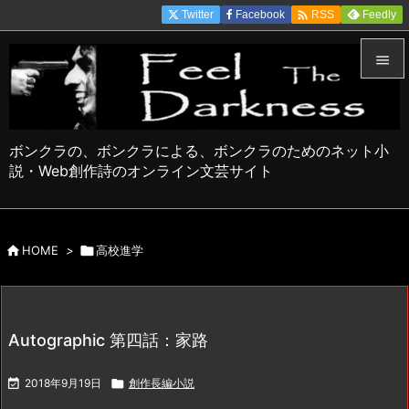

Twitter
Facebook
Feedly
RSS


メニュ

ボンクラの、ボンクラによる、ボンクラのためのネット小
サイド
説・Web創作詩のオンライン文芸サイト

前へ


HOME
>

高校進学
次へ

検索
Autographic 第四話：家路

2018年9月19日

創作長編小説