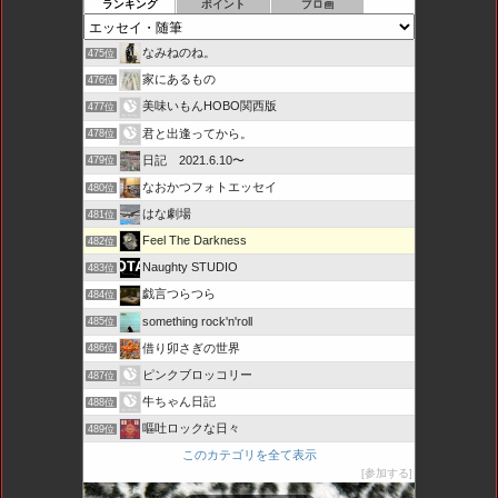
ランキング
ポイント
ブロ画
なみねのね。
475位
家にあるもの
476位
美味いもんHOBO関西版
477位
君と出逢ってから。
478位
日記 2021.6.10〜
479位
なおかつフォトエッセイ
480位
はな劇場
481位
Feel The Darkness
482位
Naughty STUDIO
483位
戯言つらつら
484位
something rock'n'roll
485位
借り卯さぎの世界
486位
ピンクブロッコリー
487位
牛ちゃん日記
488位
嘔吐ロックな日々
489位
このカテゴリを全て表示
参加する