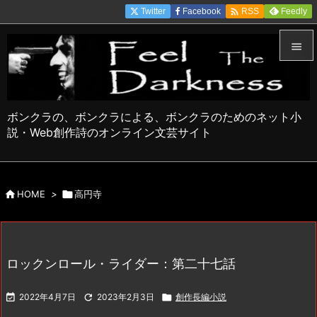

Twitter
Facebook
Feedly
RSS


メニュ

ボンクラの、ボンクラによる、ボンクラのためのネット小
サイド
説・Web創作詩のオンライン文芸サイト

前へ


HOME
>

高円寺
次へ

検索
ロックンロール・ライダー：第二十七話

2022年4月7日

2023年2月3日

創作長編小説