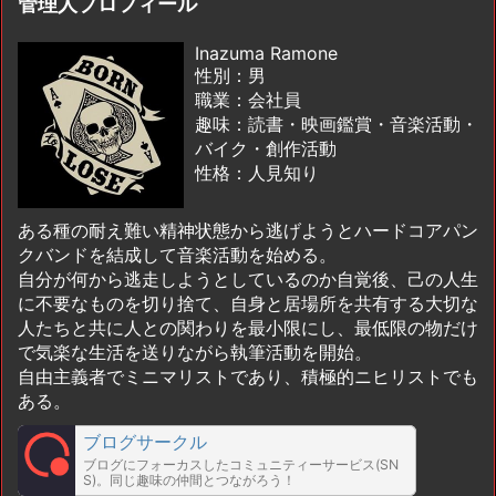
管理人プロフィール
Inazuma Ramone
性別：男
職業：会社員
趣味：読書・映画鑑賞・音楽活動・
バイク・創作活動
性格：人見知り
ある種の耐え難い精神状態から逃げようとハードコアパン
クバンドを結成して音楽活動を始める。
自分が何から逃走しようとしているのか自覚後、己の人生
に不要なものを切り捨て、自身と居場所を共有する大切な
人たちと共に人との関わりを最小限にし、最低限の物だけ
で気楽な生活を送りながら執筆活動を開始。
自由主義者でミニマリストであり、積極的ニヒリストでも
ある。
ブログサークル
ブログにフォーカスしたコミュニティーサービス(SN
S)。同じ趣味の仲間とつながろう！