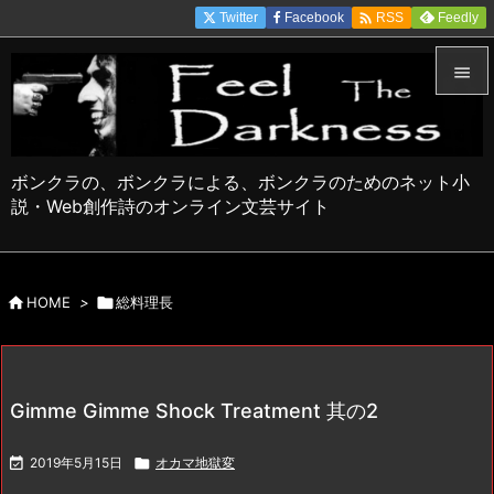

Twitter
Facebook
Feedly
RSS


メニュ

ボンクラの、ボンクラによる、ボンクラのためのネット小
サイド
説・Web創作詩のオンライン文芸サイト

前へ


HOME
>

総料理長
次へ

検索
Gimme Gimme Shock Treatment 其の2

2019年5月15日

オカマ地獄変