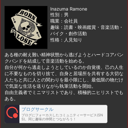
Inazuma Ramone
性別：男
職業：会社員
趣味：読書・映画鑑賞・音楽活動・
バイク・創作活動
性格：人見知り
ある種の耐え難い精神状態から逃げようとハードコアパン
クバンドを結成して音楽活動を始める。
自分が何から逃走しようとしているのか自覚後、己の人生
に不要なものを切り捨て、自身と居場所を共有する大切な
人たちと共に人との関わりを最小限にし、最低限の物だけ
で気楽な生活を送りながら執筆活動を開始。
自由主義者でミニマリストであり、積極的ニヒリストでも
ある。
ブログサークル
ブログにフォーカスしたコミュニティーサービス(SN
S)。同じ趣味の仲間とつながろう！