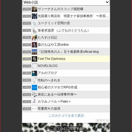
ヴィーナさんのスコップ感想欄
129位
光国通り商店街 明星ナナ探偵事務所 〜所長とカプセル局員たち
130位
ユークリッド空間の音
131位
筆者求道譚 （ふでものぐどうたん）
132位
たろすけ日記
133位
森のちはや工房online
134位
『記憶喪失の人』五十嵐都希美official blog
135位
Feel The Darkness
136位
NOVELSLOG
137位
アルのブログ
138位
性転のへきれき
139位
初心者のスマホでRPG作成
140位
身近にある〜法律事件簿〜
141位
カラみノベル < Palet >
142位
骨董商Ｋの放浪
143位
このカテゴリを全て表示
参加する
このブログに投票する