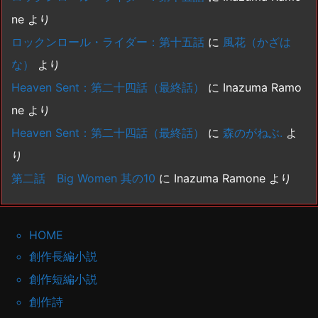
ne
より
ロックンロール・ライダー：第十五話
に
風花（かざは
な）
より
Heaven Sent：第二十四話（最終話）
に
Inazuma Ramo
ne
より
Heaven Sent：第二十四話（最終話）
に
森のがねぶ.
よ
り
第二話 Big Women 其の10
に
Inazuma Ramone
より
HOME
創作長編小説
創作短編小説
創作詩