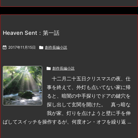
Heaven Sent：第一話

2017年11月15日

創作長編小説

創作長編小説
十二月二十五日クリスマスの夜、仕
事を終えて、外灯も点いてない家に帰
ると、暗闇の中手探りでドアの鍵穴を
探し出して玄関を開けた。
真っ暗な
我が家、灯りを点けようと壁に手を伸
ばしてスイッチを操作するが、何度オン・オフを繰り返 ...