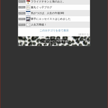
フライドチキンと海のおと。
437位
藤丸ぐっ子ブログ
438位
気がつけば、人生の午後3時
439位
勝手にエッセイストはじめました
440位
人生万華鏡！
441位
このカテゴリを全て表示
参加する
このブログに投票する