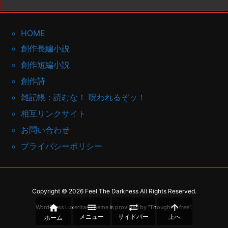
HOME
創作長編小説
創作短編小説
創作詩
雑記帳：読むな！ 呪われるぞッ！
相互リンクサイト
お問い合わせ
プライバシーポリシー
Copyright ©
2026
Feel The Darkness
All Rights Reserved.




WordPress Luxeritas Theme is provided by "
Thought is free
".
メニュー
サイドバー
上へ
ホーム