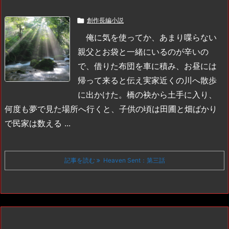

創作長編小説
俺に気を使ってか、あまり喋らない
親父とお袋と一緒にいるのが辛いの
で、借りた布団を車に積み、お昼には
帰って来ると伝え実家近くの川へ散歩
に出かけた。橋の袂から土手に入り、
何度も夢で見た場所へ行くと、子供の頃は田圃と畑ばかり
で民家は数える ...
記事を読む
Heaven Sent：第三話