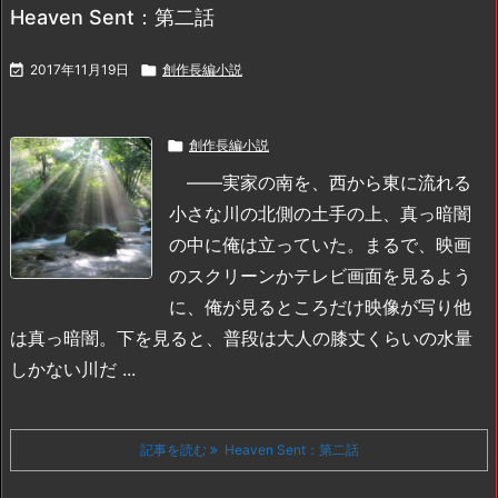
Heaven Sent：第二話

2017年11月19日

創作長編小説

創作長編小説
――実家の南を、西から東に流れる
小さな川の北側の土手の上、真っ暗闇
の中に俺は立っていた。まるで、映画
のスクリーンかテレビ画面を見るよう
に、俺が見るところだけ映像が写り他
は真っ暗闇。下を見ると、普段は大人の膝丈くらいの水量
しかない川だ ...
記事を読む
Heaven Sent：第二話