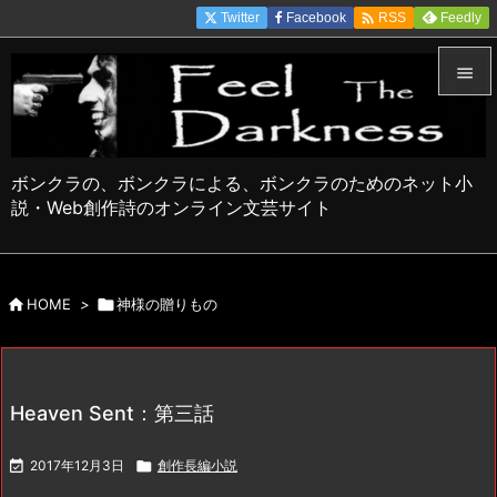

Twitter
Facebook
Feedly
RSS


メニュ

ボンクラの、ボンクラによる、ボンクラのためのネット小
サイド
説・Web創作詩のオンライン文芸サイト

前へ


HOME
>

神様の贈りもの
次へ

検索
Heaven Sent：第三話

2017年12月3日

創作長編小説