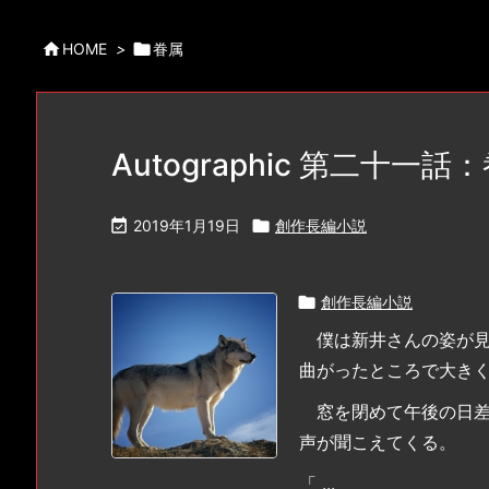

HOME
>

眷属
Autographic 第二十一話

2019年1月19日

創作長編小説

創作長編小説
僕は新井さんの姿が見
曲がったところで大き
窓を閉めて午後の日差
声が聞こえてくる。
「 ...