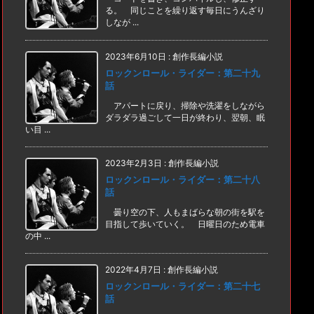
る。 同じことを繰り返す毎日にうんざり
しなが ...
2023年6月10日
:
創作長編小説
ロックンロール・ライダー：第二十九
話
アパートに戻り、掃除や洗濯をしながら
ダラダラ過ごして一日が終わり、翌朝、眠
い目 ...
2023年2月3日
:
創作長編小説
ロックンロール・ライダー：第二十八
話
曇り空の下、人もまばらな朝の街を駅を
目指して歩いていく。 日曜日のため電車
の中 ...
2022年4月7日
:
創作長編小説
ロックンロール・ライダー：第二十七
話