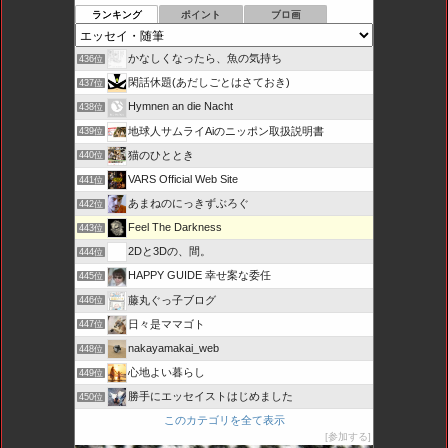
ランキング
ポイント
ブロ画
かなしくなったら、魚の気持ち
436位
閑話休題(あだしごとはさておき)
437位
Hymnen an die Nacht
438位
地球人サムライAiのニッポン取扱説明書
439位
猫のひととき
440位
VARS Official Web Site
441位
あまねのにっきずぶろぐ
442位
Feel The Darkness
443位
2Dと3Dの、間。
444位
HAPPY GUIDE 幸せ案な委任
445位
藤丸ぐっ子ブログ
446位
日々是ママゴト
447位
nakayamakai_web
448位
心地よい暮らし
449位
勝手にエッセイストはじめました
450位
このカテゴリを全て表示
参加する