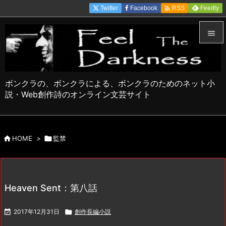

Twitter
Facebook
Feedly
RSS


メニュ

ボンクラの、ボンクラによる、ボンクラのためのネット小
サイド
説・Web創作詩のオンライン文芸サイト

前へ


HOME
>

監禁
次へ

検索
Heaven Sent：第八話

2017年12月31日

創作長編小説