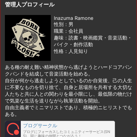
管理人プロフィール
Inazuma Ramone
性別：男
職業：会社員
趣味：読書・映画鑑賞・音楽活動・
バイク・創作活動
性格：人見知り
ある種の耐え難い精神状態から逃げようとハードコアパン
クバンドを結成して音楽活動を始める。
自分が何から逃走しようとしているのか自覚後、己の人生
に不要なものを切り捨て、自身と居場所を共有する大切な
人たちと共に人との関わりを最小限にし、最低限の物だけ
で気楽な生活を送りながら執筆活動を開始。
自由主義者でミニマリストであり、積極的ニヒリストでも
ある。
ブログサークル
ブログにフォーカスしたコミュニティーサービス(SN
S)。同じ趣味の仲間とつながろう！