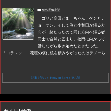

創作長編小説
ゴリと高田とまーちゃん、ケンとチ
ョーケン、そして俺と小和田が帰る方
向が一緒だったので同じ方向へ帰る者
同士で自然と固まり、校門に向かって
話しながら歩き始めたときだった。
「コラ～ッ！ 花壇の横に机を積みやがったのはテメーら
...
記事を読む
Heaven Sent：第八話