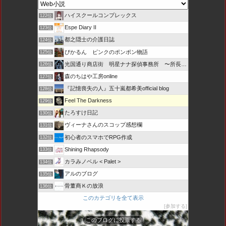
ハイスクールコンプレックス
122位
Espe Diary II
123位
都之隠士の介護日誌
124位
ぴかるん ピンクのポンポン物語
125位
光国通り商店街 明星ナナ探偵事務所 〜所長とカプセル局員たち
126位
森のちはや工房online
127位
『記憶喪失の人』五十嵐都希美official blog
128位
Feel The Darkness
129位
たろすけ日記
130位
ヴィーナさんのスコップ感想欄
131位
初心者のスマホでRPG作成
132位
Shining Rhapsody
133位
カラみノベル < Palet >
134位
アルのブログ
135位
骨董商Ｋの放浪
136位
このカテゴリを全て表示
参加する
このブログに投票する