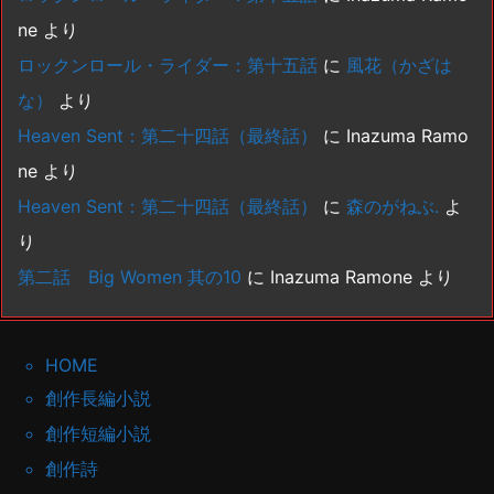
ne
より
ロックンロール・ライダー：第十五話
に
風花（かざは
な）
より
Heaven Sent：第二十四話（最終話）
に
Inazuma Ramo
ne
より
Heaven Sent：第二十四話（最終話）
に
森のがねぶ.
よ
り
第二話 Big Women 其の10
に
Inazuma Ramone
より
HOME
創作長編小説
創作短編小説
創作詩