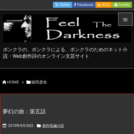

Twitter
Facebook
Feedly
RSS


メニュ

ボンクラの、ボンクラによる、ボンクラのためのネット小
サイド
説・Web創作詩のオンライン文芸サイト

前へ


HOME
>

猿田彦命
次へ

検索
夢幻の旅：第五話

2019年6月26日

創作長編小説