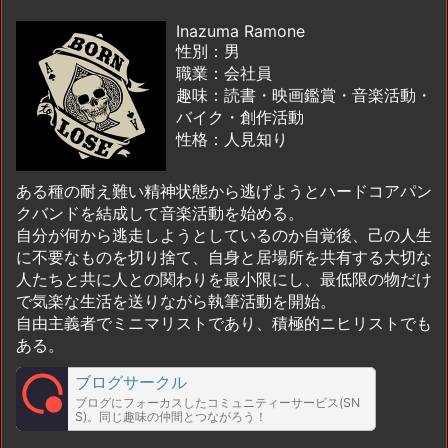
Inazuma Ramone
性別：男
職業：会社員
趣味：読書・映画鑑賞・音楽活動・
バイク・創作活動
性格：人見知り
ある種の耐え難い精神状態から逃げようとハードコアパン
クバンドを結成して音楽活動を始める。
自分が何から逃走しようとしているのか自覚後、己の人生
に不要なものを切り捨て、自身と居場所を共有する大切な
人たちと共に人との関わりを最小限にし、最低限の物だけ
で気楽な生活を送りながら執筆活動を開始。
自由主義者でミニマリストであり、積極的ニヒリストでも
ある。
ブログサークル
ブログにフォーカスしたコミュニティーサービス(SN
S)。同じ趣味の仲間とつながろう！