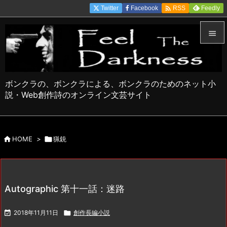

Twitter
Facebook
Feedly
RSS


メニュ

ボンクラの、ボンクラによる、ボンクラのためのネット小
サイド
説・Web創作詩のオンライン文芸サイト

前へ


HOME
>

猟銃
次へ

検索
Autographic 第十一話：迷路

2018年11月11日

創作長編小説