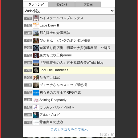
ランキング
ポイント
ブロ画
ハイスクールコンプレックス
122位
Espe Diary II
123位
都之隠士の介護日誌
124位
ぴかるん ピンクのポンポン物語
125位
光国通り商店街 明星ナナ探偵事務所 〜所長とカプセル局員たち
126位
森のちはや工房online
127位
『記憶喪失の人』五十嵐都希美official blog
128位
Feel The Darkness
129位
たろすけ日記
130位
ヴィーナさんのスコップ感想欄
131位
初心者のスマホでRPG作成
132位
Shining Rhapsody
133位
カラみノベル < Palet >
134位
アルのブログ
135位
骨董商Ｋの放浪
136位
このカテゴリを全て表示
参加する