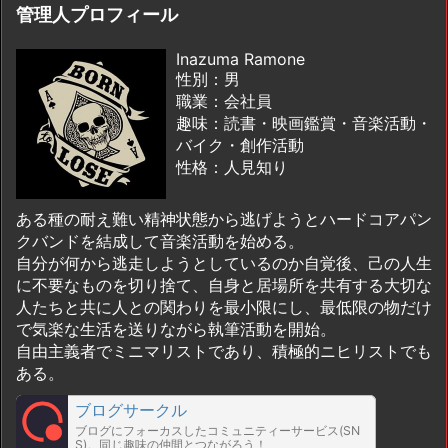
管理人プロフィール
Inazuma Ramone
性別：男
職業：会社員
趣味：読書・映画鑑賞・音楽活動・
バイク・創作活動
性格：人見知り
ある種の耐え難い精神状態から逃げようとハードコアパン
クバンドを結成して音楽活動を始める。
自分が何から逃走しようとしているのか自覚後、己の人生
に不要なものを切り捨て、自身と居場所を共有する大切な
人たちと共に人との関わりを最小限にし、最低限の物だけ
で気楽な生活を送りながら執筆活動を開始。
自由主義者でミニマリストであり、積極的ニヒリストでも
ある。
ブログサークル
ブログにフォーカスしたコミュニティーサービス(SN
S)。同じ趣味の仲間とつながろう！