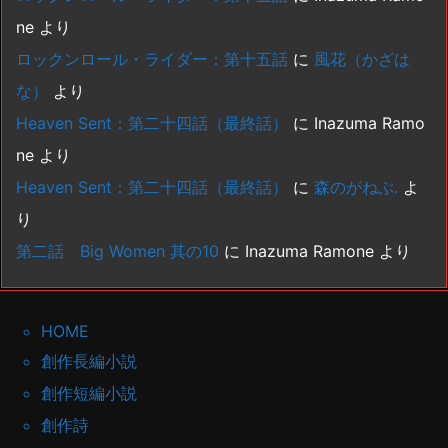
ne
より
ロックンロール・ライダー：第十五話
に
風花（かざは
な）
より
Heaven Sent：第二十四話（最終話）
に
Inazuma Ramo
ne
より
Heaven Sent：第二十四話（最終話）
に
森のがねぶ.
よ
り
第二話 Big Women 其の10
に
Inazuma Ramone
より
HOME
創作長編小説
創作短編小説
創作詩