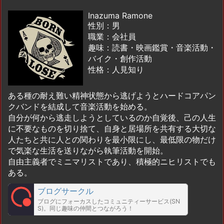
Inazuma Ramone
性別：男
職業：会社員
趣味：読書・映画鑑賞・音楽活動・
バイク・創作活動
性格：人見知り
ある種の耐え難い精神状態から逃げようとハードコアパン
クバンドを結成して音楽活動を始める。
自分が何から逃走しようとしているのか自覚後、己の人生
に不要なものを切り捨て、自身と居場所を共有する大切な
人たちと共に人との関わりを最小限にし、最低限の物だけ
で気楽な生活を送りながら執筆活動を開始。
自由主義者でミニマリストであり、積極的ニヒリストでも
ある。
ブログサークル
ブログにフォーカスしたコミュニティーサービス(SN
S)。同じ趣味の仲間とつながろう！