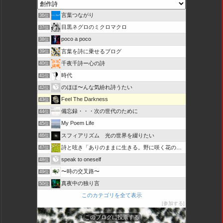
言葉つながり
36位
目黒ネグロのミクロマクロ
37位
poco a poco
38位
言葉を詩に乗せるブログ
39位
千夜千詩ー心の詩
40位
時代
41位
のほほ〜んな気紛れ詩うたい
42位
Feel The Darkness
43位
備忘録・・・次の世代のために
44位
My Poem Life
45位
スフィアリズム 光の世界を綴りたい
46位
詩と呟き「ありのままに生きる。野に咲く花のように・・・」
47位
speak to oneself
48位
〜時の交叉路〜
49位
真夜中の独り言
50位
このカテゴリを全て表示
参加する
このブログに投票する