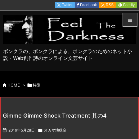

Twitter
Facebook
Feedly
RSS


メニュ

ボンクラの、ボンクラによる、ボンクラのためのネット小
サイド
説・Web創作詩のオンライン文芸サイト

前へ


HOME
>

特訓
次へ

検索
Gimme Gimme Shock Treatment 其の4

2019年5月28日

オカマ地獄変