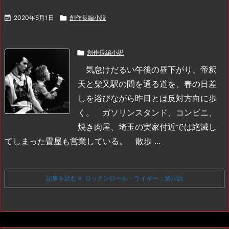

2020年5月1日

創作長編小説

創作長編小説
気怠けだるい午後の昼下がり、帝釈
天と柴又駅の間を通る道を、春の日差
しを浴びながら昨日とは反対方向に歩
く。
ガソリンスタンド、コンビニ、
焼き肉屋、埼玉の実家付近では絶滅し
てしまった畳屋も営業している。
散歩 ...
記事を読む
ロックンロール・ライダー：第六話