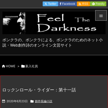

Twitter
Facebook
Feedly
RSS


メニュ

ボンクラの、ボンクラによる、ボンクラのためのネット小
サイド
説・Web創作詩のオンライン文芸サイト

前へ


HOME
>

新入社員
次へ

検索
ロックンロール・ライダー：第十一話

2020年6月23日

創作長編小説