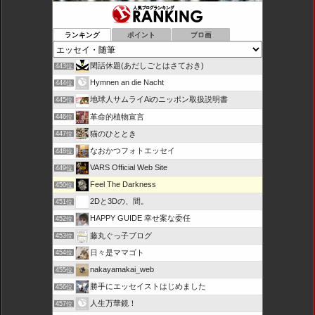
ランキング
ポイント
ブロ画
閑話休題(あだしごとはさておき)
443位
Hymnen an die Nacht
444位
地球人サムライAiのニッポン取扱説明書
445位
革命的植物宣言
446位
猫のひととき
447位
なおかつフォトエッセイ
448位
VARS Official Web Site
449位
Feel The Darkness
450位
2Dと3Dの、間。
451位
HAPPY GUIDE 幸せ案な委任
452位
藤丸ぐっ子ブログ
453位
日々是ママゴト
454位
nakayamakai_web
455位
勝手にエッセイストはじめました
456位
人生万華鏡！
457位