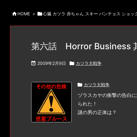

HOME
>

心臓 カツラ 赤ちゃん スキー パンチョス ショッ
第六話 Horror Business

2009年2月9日

カツラ大戦争

カツラ大戦争
ヅラスカヤの衝撃の告白に
られた！
謎の男の正体は？