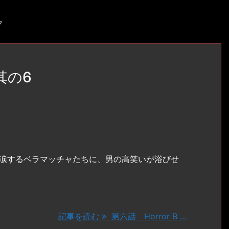
ク
 其の6
涙するベラマッチャたちに、男の高笑いが浴びせ
記事を読む
第六話 Horror B ...