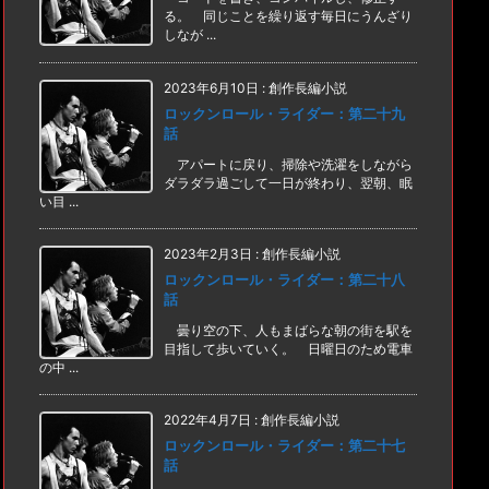
る。 同じことを繰り返す毎日にうんざり
しなが ...
2023年6月10日
:
創作長編小説
ロックンロール・ライダー：第二十九
話
アパートに戻り、掃除や洗濯をしながら
ダラダラ過ごして一日が終わり、翌朝、眠
い目 ...
2023年2月3日
:
創作長編小説
ロックンロール・ライダー：第二十八
話
曇り空の下、人もまばらな朝の街を駅を
目指して歩いていく。 日曜日のため電車
の中 ...
2022年4月7日
:
創作長編小説
ロックンロール・ライダー：第二十七
話