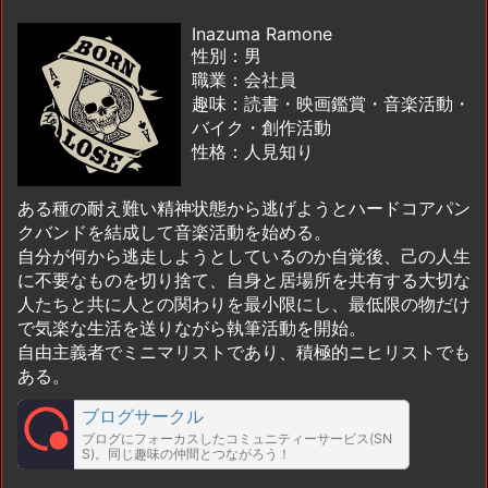
Inazuma Ramone
性別：男
職業：会社員
趣味：読書・映画鑑賞・音楽活動・
バイク・創作活動
性格：人見知り
ある種の耐え難い精神状態から逃げようとハードコアパン
クバンドを結成して音楽活動を始める。
自分が何から逃走しようとしているのか自覚後、己の人生
に不要なものを切り捨て、自身と居場所を共有する大切な
人たちと共に人との関わりを最小限にし、最低限の物だけ
で気楽な生活を送りながら執筆活動を開始。
自由主義者でミニマリストであり、積極的ニヒリストでも
ある。
ブログサークル
ブログにフォーカスしたコミュニティーサービス(SN
S)。同じ趣味の仲間とつながろう！