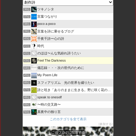
ツキノシタ
36位
言葉つながり
37位
poco a poco
38位
言葉を詩に乗せるブログ
39位
千夜千詩ー心の詩
40位
時代
41位
のほほ〜んな気紛れ詩うたい
42位
Feel The Darkness
43位
備忘録・・・次の世代のために
44位
My Poem Life
45位
スフィアリズム 光の世界を綴りたい
46位
詩と呟き「ありのままに生きる。野に咲く花のように・・・」
47位
speak to oneself
48位
〜時の交叉路〜
49位
真夜中の独り言
50位
このカテゴリを全て表示
参加する
このブログに投票する