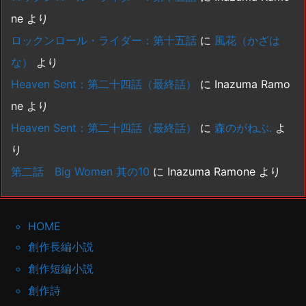
ne
より
ロックンロール・ライダー：第十五話
に
風花（かざは
な）
より
Heaven Sent：第二十四話（最終話）
に
Inazuma Ramo
ne
より
Heaven Sent：第二十四話（最終話）
に
森のがねぶ.
よ
り
第二話 Big Women 其の10
に
Inazuma Ramone
より
HOME
創作長編小説
創作短編小説
創作詩