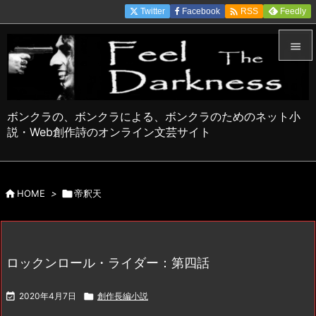

Twitter
Facebook
Feedly
RSS


メニュ

ボンクラの、ボンクラによる、ボンクラのためのネット小
サイド
説・Web創作詩のオンライン文芸サイト

前へ


HOME
>

帝釈天
次へ

検索
ロックンロール・ライダー：第四話

2020年4月7日

創作長編小説