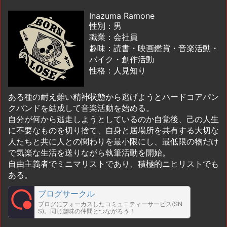
Inazuma Ramone
性別：男
職業：会社員
趣味：読書・映画鑑賞・音楽活動・
バイク・創作活動
性格：人見知り
ある種の耐え難い精神状態から逃げようとハードコアパン
クバンドを結成して音楽活動を始める。
自分が何から逃走しようとしているのか自覚後、己の人生
に不要なものを切り捨て、自身と居場所を共有する大切な
人たちと共に人との関わりを最小限にし、最低限の物だけ
で気楽な生活を送りながら執筆活動を開始。
自由主義者でミニマリストであり、積極的ニヒリストでも
ある。
ブログサークル
ブログにフォーカスしたコミュニティーサービス(SN
S)。同じ趣味の仲間とつながろう！