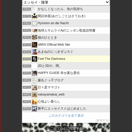
かなしくなったら、魚の気持ち
436位
閑話休題(あだしごとはさておき)
437位
Hymnen an die Nacht
438位
地球人サムライAiのニッポン取扱説明書
439位
猫のひととき
440位
VARS Official Web Site
441位
あまねのにっきずぶろぐ
442位
Feel The Darkness
443位
2Dと3Dの、間。
444位
HAPPY GUIDE 幸せ案な委任
445位
藤丸ぐっ子ブログ
446位
日々是ママゴト
447位
nakayamakai_web
448位
心地よい暮らし
449位
勝手にエッセイストはじめました
450位
このカテゴリを全て表示
参加する
このブログに投票する