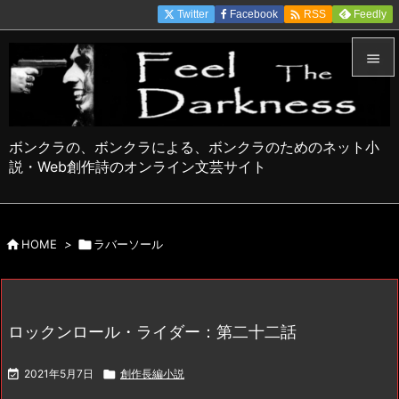

Twitter
Facebook
Feedly
RSS


メニュ

ボンクラの、ボンクラによる、ボンクラのためのネット小
サイド
説・Web創作詩のオンライン文芸サイト

前へ


HOME
>

ラバーソール
次へ

検索
ロックンロール・ライダー：第二十二話

2021年5月7日

創作長編小説