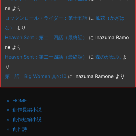
ne
より
ロックンロール・ライダー：第十五話
に
風花（かざは
な）
より
Heaven Sent：第二十四話（最終話）
に
Inazuma Ramo
ne
より
Heaven Sent：第二十四話（最終話）
に
森のがねぶ.
よ
り
第二話 Big Women 其の10
に
Inazuma Ramone
より
HOME
創作長編小説
創作短編小説
創作詩