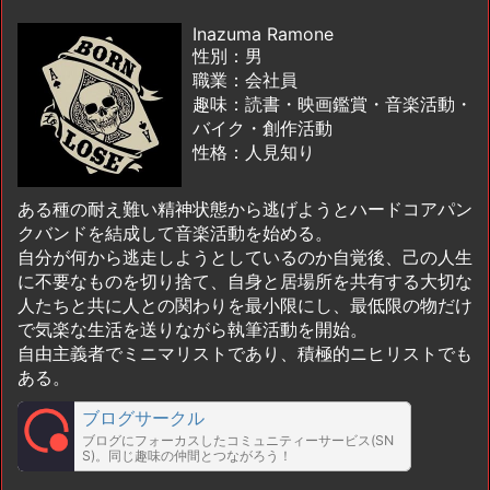
Inazuma Ramone
性別：男
職業：会社員
趣味：読書・映画鑑賞・音楽活動・
バイク・創作活動
性格：人見知り
ある種の耐え難い精神状態から逃げようとハードコアパン
クバンドを結成して音楽活動を始める。
自分が何から逃走しようとしているのか自覚後、己の人生
に不要なものを切り捨て、自身と居場所を共有する大切な
人たちと共に人との関わりを最小限にし、最低限の物だけ
で気楽な生活を送りながら執筆活動を開始。
自由主義者でミニマリストであり、積極的ニヒリストでも
ある。
ブログサークル
ブログにフォーカスしたコミュニティーサービス(SN
S)。同じ趣味の仲間とつながろう！