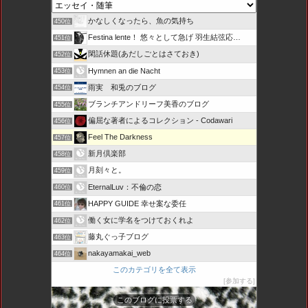
かなしくなったら、魚の気持ち
450位
Festina lente！ 悠々として急げ 羽生結弦応…
451位
閑話休題(あだしごとはさておき)
452位
Hymnen an die Nacht
453位
雨実 和兎のブログ
454位
ブランチアンドリーフ美香のブログ
455位
偏屈な著者によるコレクション - Codawari
456位
Feel The Darkness
457位
新月倶楽部
458位
月刻々と。
459位
EternalLuv：不倫の恋
460位
HAPPY GUIDE 幸せ案な委任
461位
働く女に学名をつけておくれよ
462位
藤丸ぐっ子ブログ
463位
nakayamakai_web
464位
このカテゴリを全て表示
参加する
このブログに投票する