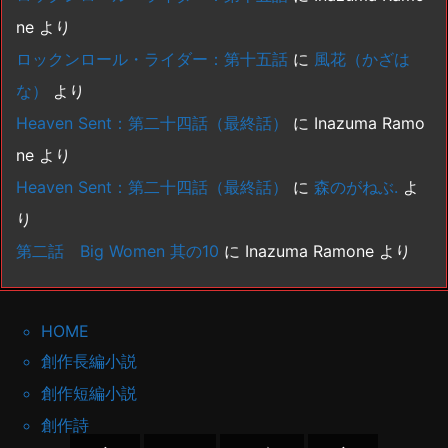
ne
より
ロックンロール・ライダー：第十五話
に
風花（かざは
な）
より
Heaven Sent：第二十四話（最終話）
に
Inazuma Ramo
ne
より
Heaven Sent：第二十四話（最終話）
に
森のがねぶ.
よ
り
第二話 Big Women 其の10
に
Inazuma Ramone
より
HOME
創作長編小説
創作短編小説
創作詩