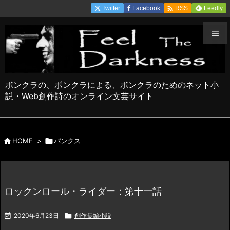

Twitter
Facebook
Feedly
RSS


メニュ

ボンクラの、ボンクラによる、ボンクラのためのネット小
サイド
説・Web創作詩のオンライン文芸サイト

前へ


HOME
>

パンクス
次へ

検索
ロックンロール・ライダー：第十一話

2020年6月23日

創作長編小説