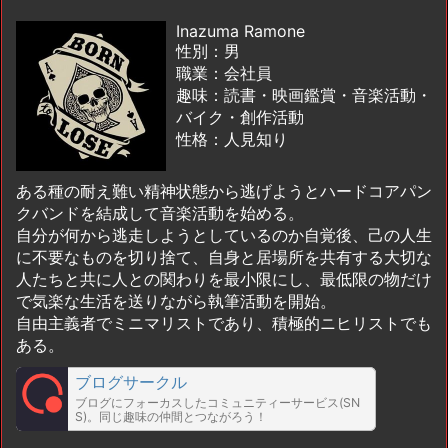
Inazuma Ramone
性別：男
職業：会社員
趣味：読書・映画鑑賞・音楽活動・
バイク・創作活動
性格：人見知り
ある種の耐え難い精神状態から逃げようとハードコアパン
クバンドを結成して音楽活動を始める。
自分が何から逃走しようとしているのか自覚後、己の人生
に不要なものを切り捨て、自身と居場所を共有する大切な
人たちと共に人との関わりを最小限にし、最低限の物だけ
で気楽な生活を送りながら執筆活動を開始。
自由主義者でミニマリストであり、積極的ニヒリストでも
ある。
ブログサークル
ブログにフォーカスしたコミュニティーサービス(SN
S)。同じ趣味の仲間とつながろう！