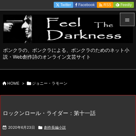

Twitter
Facebook
Feedly
RSS


メニュ

ボンクラの、ボンクラによる、ボンクラのためのネット小
サイド
説・Web創作詩のオンライン文芸サイト

前へ


HOME
>

ジョニー・ラモーン
次へ

検索
ロックンロール・ライダー：第十一話

2020年6月23日

創作長編小説