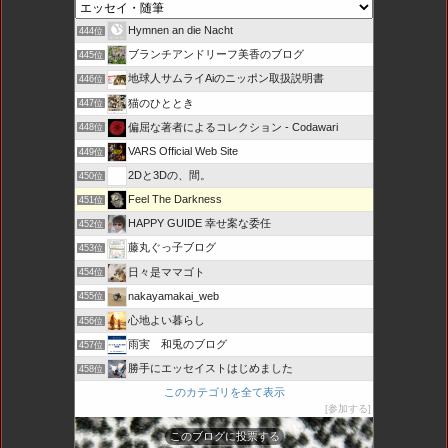
Hymnen an die Nacht
444位
ブランチアンドリーフ美香のブログ
445位
地球人サムライAiのニッポン取扱説明書
446位
猫のひととき
447位
偏屈な著者によるコレクション - Codawari
448位
VARS Official Web Site
449位
2Dと3Dの、間。
450位
Feel The Darkness
451位
HAPPY GUIDE 幸せ案な委任
452位
藤丸ぐっ子ブログ
453位
日々是ママゴト
454位
nakayamakai_web
455位
心地よい暮らし
456位
雨実 和兎のブログ
457位
勝手にエッセイストはじめました
458位
このカテゴリを全て表示
参加する
このブログに投票する