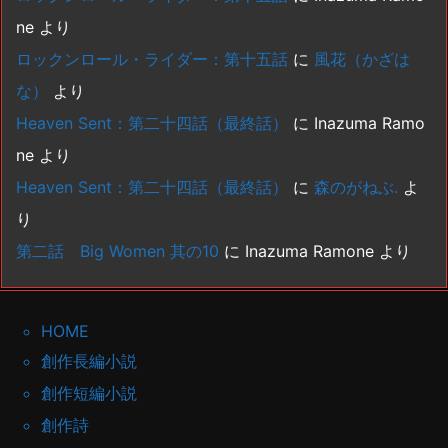
ne
より
ロックンロール・ライダー：第十五話
に
風花（かざは
な）
より
Heaven Sent：第二十四話（最終話）
に
Inazuma Ramo
ne
より
Heaven Sent：第二十四話（最終話）
に
森のがねぶ.
よ
り
第二話 Big Women 其の10
に
Inazuma Ramone
より
HOME
創作長編小説
創作短編小説
創作詩