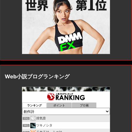
Web小説ブログランキング
ランキング
ポイント
ブロ画
排気音
33位
ツキノシタ
34位