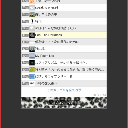
千夜千詩ー心の詩
35位
speak to oneself
36位
白い羊は夢の中
37位
時代
38位
のほほ〜んな気紛れ詩うたい
39位
Feel The Darkness
40位
備忘録・・・次の世代のために
41位
詩の塊
42位
My Poem Life
43位
スフィアリズム 光の世界を綴りたい
44位
詩と呟き「ありのままに生きる。野に咲く花のように・・・」
45位
にびいろライブラリー：青
46位
〜時の交叉路〜
47位
このカテゴリを全て表示
参加する
このブログに投票する