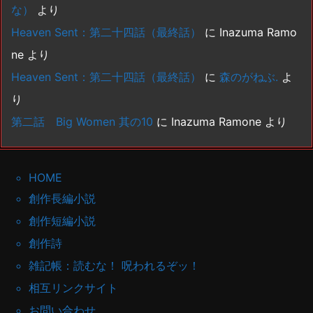
な）
より
Heaven Sent：第二十四話（最終話）
に
Inazuma Ramo
ne
より
Heaven Sent：第二十四話（最終話）
に
森のがねぶ.
よ
り
第二話 Big Women 其の10
に
Inazuma Ramone
より
HOME
創作長編小説
創作短編小説
創作詩
雑記帳：読むな！ 呪われるぞッ！
相互リンクサイト
お問い合わせ