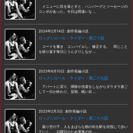
メニューに目を落とすと、ハンバーグとソーセージの
コンボがあった。今日は間違いな ...
2024年2月14日
:
創作長編小説
ロックンロール・ライダー：第三十話
コードを書き、コンパイルし、修正する。 同じこと
を繰り返す毎日にうんざりしなが ...
2023年6月10日
:
創作長編小説
ロックンロール・ライダー：第二十九話
アパートに戻り、掃除や洗濯をしながらダラダラ過ご
して一日が終わり、翌朝、眠い目 ...
2023年2月3日
:
創作長編小説
ロックンロール・ライダー：第二十八話
曇り空の下、人もまばらな朝の街を駅を目指して歩い
ていく。 日曜日のため電車の中 ...