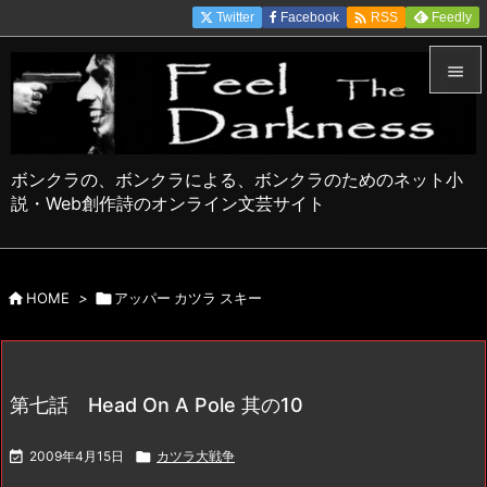

Twitter
Facebook
Feedly
RSS


メニュ

ボンクラの、ボンクラによる、ボンクラのためのネット小
サイド
説・Web創作詩のオンライン文芸サイト

前へ


HOME
>

アッパー カツラ スキー
次へ

検索
第七話 Head On A Pole 其の10

2009年4月15日

カツラ大戦争