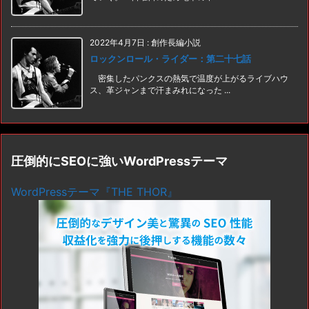
2022年4月7日
:
創作長編小説
ロックンロール・ライダー：第二十七話
密集したパンクスの熱気で温度が上がるライブハウ
ス、革ジャンまで汗まみれになった ...
圧倒的にSEOに強いWordPressテーマ
WordPressテーマ『THE THOR』