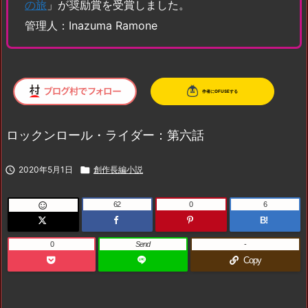
の旅
」が奨励賞を受賞しました。
管理人：Inazuma Ramone
ロックンロール・ライダー：第六話

2020年5月1日

創作長編小説
62
0
6

B!
0
Send
-
Copy