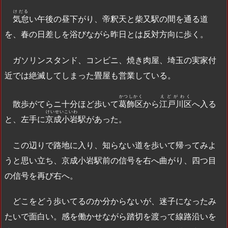
けだる
気怠
い午後の昼下がり、帝釈天と柴又駅の間を通る道
を、春の日差しを浴びながら昨日とは反対方向に歩く。
ガソリンスタンド、コンビニ、焼き肉屋、埼玉の実家付
近では絶滅してしまった畳屋も営業している。
かつしかく
えどがわく
散歩がてらニ十分ほど歩いて
葛飾区
から
江戸川区
へ入る
けいせいこいわ
と、左手に
京成小岩
駅があった。
この辺りで路地に入り、知らない道を歩いて帰ってみよ
うと思い立ち、京成小岩駅前の信号を右へ曲がり、四つ目
の信号を再び右へ。
どこをどう歩いてるのか分からないが、迷子になったみ
たいで面白い。感を働かせながら踏切を渡って線路沿いを