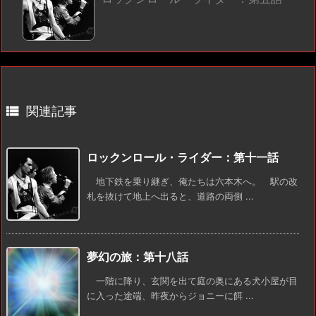

関連記事
ロックンロール・ライダー：第十一話
地下鉄を乗り継ぎ、俺たちは六本木へ。 駅の改
札を抜けて地上へ出ると、道路の両側 ...
夢幻の旅：第十八話
一階に降り、玄関を出て庭の奥にある犬小屋が目
に入った途端、昨夜からジョニーに餌 ...