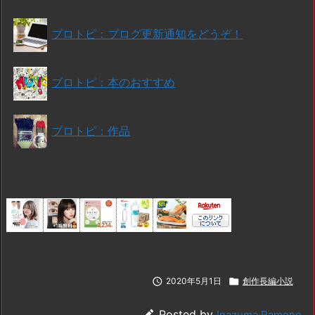
ブロトピ：ブログ更新通知をどうぞ！
ブロトピ：本のおすすめ
ブロトピ：作品

2020年5月1日

創作長編小説

Posted by
Inazuma Ramone