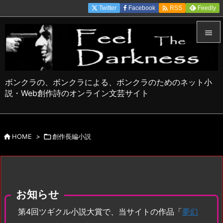

Twitter
Facebook
Feedly
RSS


メニュ

ボンクラの、ボンクラによる、ボンクラのためのネット小
サイド
説・Web創作詩のオンライン文芸サイト

前へ


HOME
>

創作長編小説
次へ

検索
お知らせ
第4回ツギクル小説大賞で、当サイトの作品「
夢幻