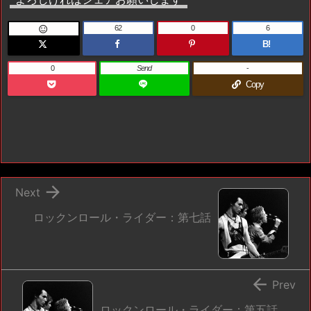
62
0
6

B!
0
Send
-
Copy

Next
ロックンロール・ライダー：第七話

Prev
ロックンロール・ライダー：第五話