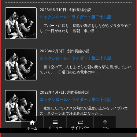
2023年6月10日
:
創作長編小説
ロックンロール・ライダー：第二十九話
アパートに戻り、掃除や洗濯をしながらダラダラ過ご
して一日が終わり、翌朝、眠い目 ...
2023年2月3日
:
創作長編小説
ロックンロール・ライダー：第二十八話
曇り空の下、人もまばらな朝の街を駅を目指して歩い
ていく。 日曜日のため電車の中 ...
2022年4月7日
:
創作長編小説
ロックンロール・ライダー：第二十七話
密集したパンクスの熱気で温度が上がるライブハウ
ス、革ジャンまで汗まみれになった ...




メニュー
サイドバー
上へ
ホーム