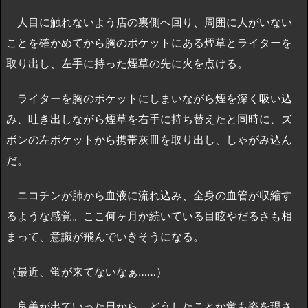
人目に触れないよう店の裏側へ回り、周囲に人がいない
ことを確かめてから胸のポケットにある煙草とライターを
取り出し、左手に持った煙草の先に火を点ける。
ライターを胸のポケットにしまいながら煙を深く吸い込
み、吐き出しながら煙草を右手に持ち替えたと同時に、ズ
ボンの左ポケットから携帯灰皿を取り出し、しゃがみ込ん
だ。
ニコチンが肺から血液に流れ込み、全身の血管が収縮す
るような感覚。ここ何ヶ月か続いている目眩やだるさも相
まって、意識が飛んでいきそうになる。
（最近、蛍が来てないなぁ……）
良美が出ていった日から、どうしたことか蛍も姿を現さ