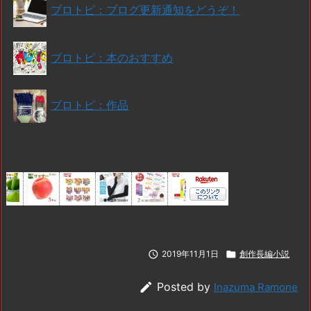
ブロトピ：ブログ更新通知をどうぞ！
ブロトピ：本のおすすめ
ブロトピ：作品

2019年11月1日

創作長編小説

Posted by
Inazuma Ramone