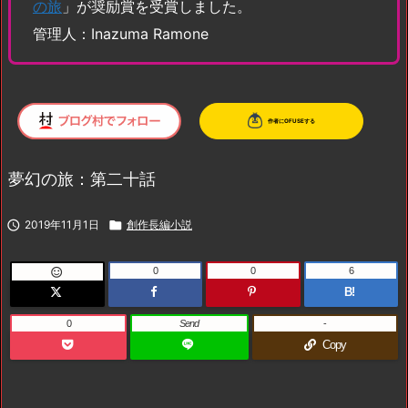
の旅
」が奨励賞を受賞しました。
管理人：Inazuma Ramone
夢幻の旅：第二十話

2019年11月1日

創作長編小説
0
0
6

B!
0
Send
-
Copy