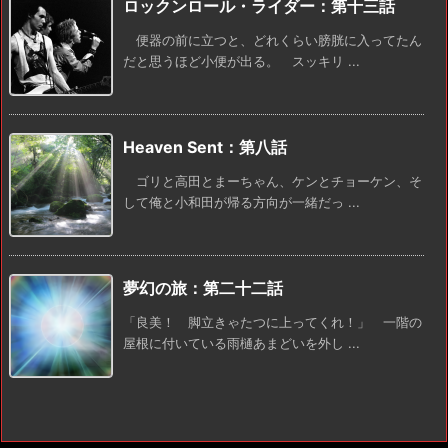
ロックンロール・ライダー：第十三話
便器の前に立つと、どれくらい膀胱に入ってたん
だと思うほど小便が出る。 スッキリ ...
Heaven Sent：第八話
ゴリと高田とまーちゃん、ケンとチョーケン、そ
して俺と小和田が帰る方向が一緒だっ ...
夢幻の旅：第二十二話
「良美！ 脚立きゃたつに上ってくれ！」 一階の
屋根に付いている雨樋あまどいを外し ...