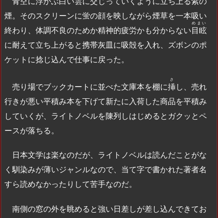
青空に浮かぶ白い雲に交じっていくように立ち上る紫の
煙。そのスクリーンに蛍の顔を映しながら煙草を一本吸い
めまい
終わり、体調不良のためか精神的疲労かも分からない
目眩
に耐えて立ち上がると携帯灰皿に吸殻を入れ、ズボンのポ
ケットに捻じ込んで仕事に戻った。
さ
売り場でブックカートに並べた文庫本を棚に
挿
し、売れ
行きが悪い平積み本を下げて新たに入荷した商品を平積み
していくが、ライトノベルを陳列しはじめるとガクッとペ
ースが落ちる。
日本文学は楽なのだが、ライトノベルは読んだことがな
く馴染みが薄いジャンルなので、当て字で書かれた著者名
すら読めなかったりして苦手なのだ。
南側の窓の外を眺めると強い日差しが差し込んできてお