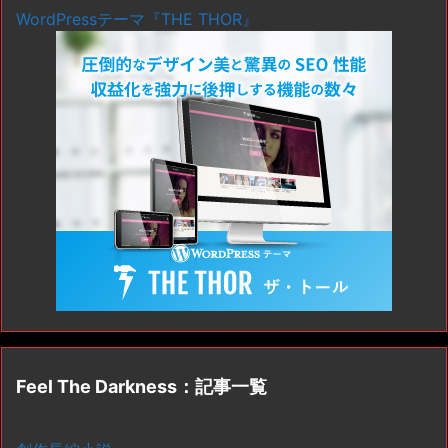
WordPressテーマ『THE THOR』
Feel The Darkness：記事一覧