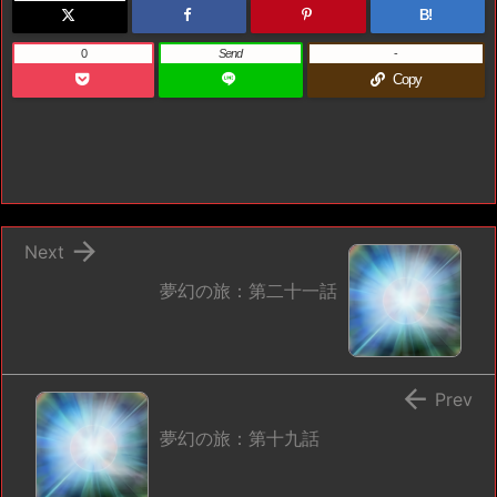
B!
0
Send
-
Copy

Next
夢幻の旅：第二十一話

Prev
夢幻の旅：第十九話