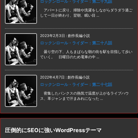
ロックンロール・ライダー：第二十九話
アパートに戻り、掃除や洗濯をしながらダラダラ過ご
して一日が終わり、翌朝、眠い目 ...
2023年2月3日
:
創作長編小説
ロックンロール・ライダー：第二十八話
曇り空の下、人もまばらな朝の街を駅を目指して歩い
ていく。 日曜日のため電車の中 ...
2022年4月7日
:
創作長編小説
ロックンロール・ライダー：第二十七話
密集したパンクスの熱気で温度が上がるライブハウ
ス、革ジャンまで汗まみれになった ...
圧倒的にSEOに強いWordPressテーマ