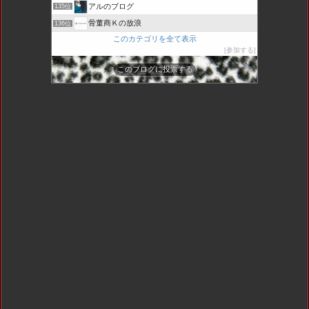
アルのブログ
135位
骨董商Ｋの放浪
136位
このカテゴリを全て表示
参加する
このブログに投票する