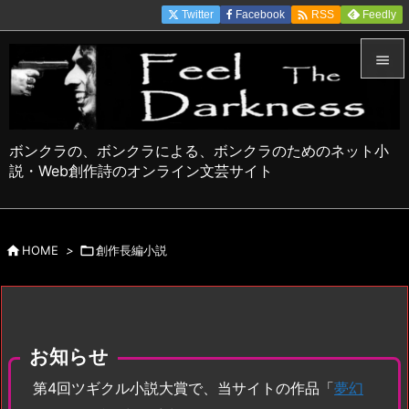

Twitter
Facebook
Feedly
RSS


メニュ

ボンクラの、ボンクラによる、ボンクラのためのネット小
サイド
説・Web創作詩のオンライン文芸サイト

前へ


HOME
>

創作長編小説
次へ

検索
お知らせ
第4回ツギクル小説大賞で、当サイトの作品「
夢幻