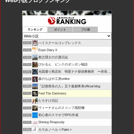
Web小説ブログランキング
ランキング
ポイント
ブロ画
ハイスクールコンプレックス
122位
Espe Diary II
123位
都之隠士の介護日誌
124位
ぴかるん ピンクのポンポン物語
125位
光国通り商店街 明星ナナ探偵事務所 〜所長とカプセル局員た
126位
森のちはや工房online
127位
『記憶喪失の人』五十嵐都希美official blog
128位
Feel The Darkness
129位
たろすけ日記
130位
ヴィーナさんのスコップ感想欄
131位
初心者のスマホでRPG作成
132位
Shining Rhapsody
133位
カラみノベル < Palet >
134位