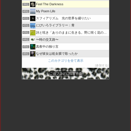
Feel The Darkness
39位
My Poem Life
40位
スフィアリズム 光の世界を綴りたい
41位
にびいろライブラリー：青
42位
詩と呟き「ありのままに生きる。野に咲く花のように・・・」
43位
〜時の交叉路〜
44位
真夜中の独り言
45位
なぜ彼女は処女膜で歌ったか
46位
このカテゴリを全て表示
参加する
このブログに投票する