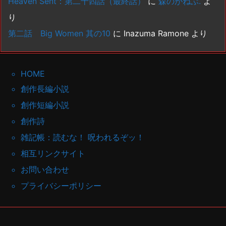
Heaven Sent：第二十四話（最終話）
に
森のがねぶ.
よ
り
第二話 Big Women 其の10
に
Inazuma Ramone
より
HOME
創作長編小説
創作短編小説
創作詩
雑記帳：読むな！ 呪われるぞッ！
相互リンクサイト
お問い合わせ
プライバシーポリシー