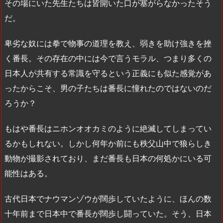
その場にいた先生たちは皆開いた口が塞がらなかったそう
だ。
卑劣な奴には拳で物事の道理を教え、弱きを助け強きを挫
く番長。その存在の中には今で言うモラル、つまり多くの
日本人が共有する常識を守るという正義にも似た感覚があ
ったからこそ、男の子たちは番長に憧れたのではないのだ
ろうか？
もはや番長はニホンオオカミのように絶滅してしまってい
るかもしれない。しかし何年か前にも秩父山中で狼らしき
動物が撮影されており、まだ番長も日本の何処かにいる可
能性はある。
古代日本でナウマンゾウが闊歩していたように、ほんの数
十年前まで日本中で番長が闊歩し闘っていた。そう、日本