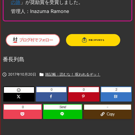
の旅
」が奨励賞を受賞しました。
管理人：Inazuma Ramone
番長列島

2017年10月20日

雑記帳：読むな！ 呪われるぞッ！
0
0
2

B!
0
Send
-
Copy