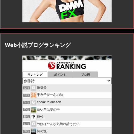
Web小説ブログランキング
ランキング
ポイント
ブロ画
排気音
32位
千夜千詩ー心の詩
33位
speak to oneself
34位
白い羊は夢の中
35位
時代
36位
のほほ〜んな気紛れ詩うたい
37位
詩の塊
38位