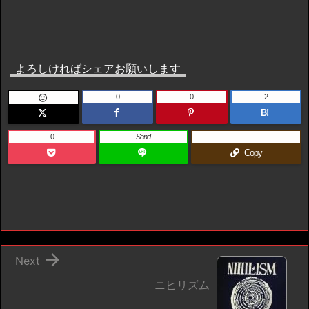
よろしければシェアお願いします
0
0
2

B!
0
Send
-
Copy

Next
ニヒリズム