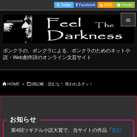

Twitter
Facebook
Feedly
RSS


メニュ

ボンクラの、ボンクラによる、ボンクラのためのネット小
サイド
説・Web創作詩のオンライン文芸サイト

前へ


HOME
>

雑記帳：読むな！ 呪われるぞッ！
次へ

検索
お知らせ
第4回ツギクル小説大賞で、当サイトの作品「
夢幻