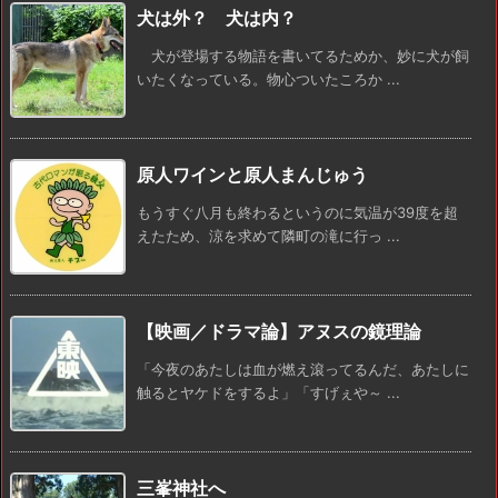
犬は外？ 犬は内？
犬が登場する物語を書いてるためか、妙に犬が飼
いたくなっている。物心ついたころか ...
原人ワインと原人まんじゅう
もうすぐ八月も終わるというのに気温が39度を超
えたため、涼を求めて隣町の滝に行っ ...
【映画／ドラマ論】アヌスの鏡理論
「今夜のあたしは血が燃え滾ってるんだ、あたしに
触るとヤケドをするよ」「すげぇや～ ...
三峯神社へ